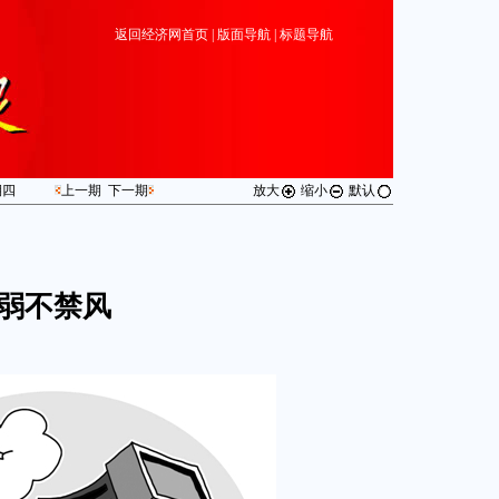
返回经济网首页
|
版面导航
|
标题导航
期
四
上一期
下一期
放大
缩小
默认
弱不禁风