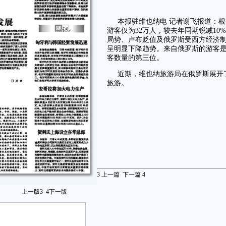
本报驻维也纳电 记者谢飞报道：
游客仅为32万人，较去年同期锐减1
局势、卢布贬值及俄罗斯受西方经济
呈明显下降趋势。来自俄罗斯的游客
客数量的第三位。
近期，维也纳旅游局在俄罗斯展开
旅游。
3
上一篇
下一篇
4
上一版
3
4
下一版