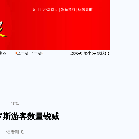
返回经济网首页
|
版面导航
|
标题导航
期
四
上一期
下一期
放大
缩小
默认
10%
罗斯游客数量锐减
记者谢飞