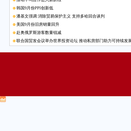
韩国9月份PPI创新低
潘基文强调:消除贸易保护主义 支持多哈回合谈判
美国9月份旧房销量回升
赴奥俄罗斯游客数量锐减
联合国贸发会议举办世界投资论坛 推动私营部门助力可持续发
匈牙利与韩国经贸发展迅速
贺利氏上海设立在华总部
安哥拉将加大电力生产
索尼手机突围前路漫漫