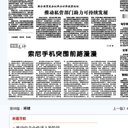
第08版：
环球
上一版
3
标题导航
推动中乌合作进入新阶段