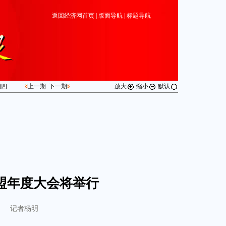
返回经济网首页
|
版面导航
|
标题导航
期
四
上一期
下一期
放大
缩小
默认
联盟年度大会将举行
记者杨明