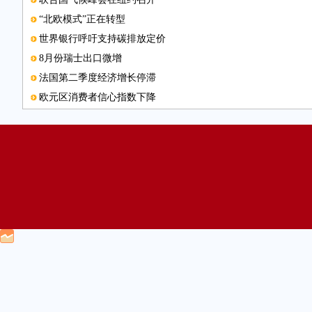
“北欧模式”正在转型
世界银行呼吁支持碳排放定价
8月份瑞士出口微增
法国第二季度经济增长停滞
欧元区消费者信心指数下降
英特尔Edison产品上市
图片新闻
中国是沙特重要的战略伙伴
FIDO联盟年度大会将举行