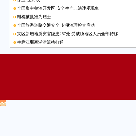
全国集中整治开发区 安全生产非法违规现象
谢樵被批准为烈士
全国旅游道路交通安全 专项治理检查启动
灾区新增地质灾害隐患267处 受威胁地区人员全部转移
牛栏江堰塞湖泄流槽打通
为民办事落实到户
云南接收捐款逾5.3亿元
进入震中排危解难
图片新闻