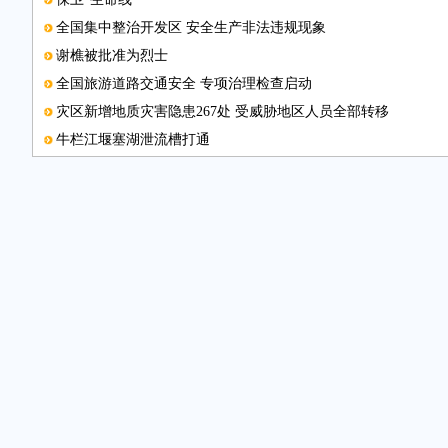
全国集中整治开发区 安全生产非法违规现象
谢樵被批准为烈士
全国旅游道路交通安全 专项治理检查启动
灾区新增地质灾害隐患267处 受威胁地区人员全部转移
牛栏江堰塞湖泄流槽打通
为民办事落实到户
云南接收捐款逾5.3亿元
进入震中排危解难
图片新闻