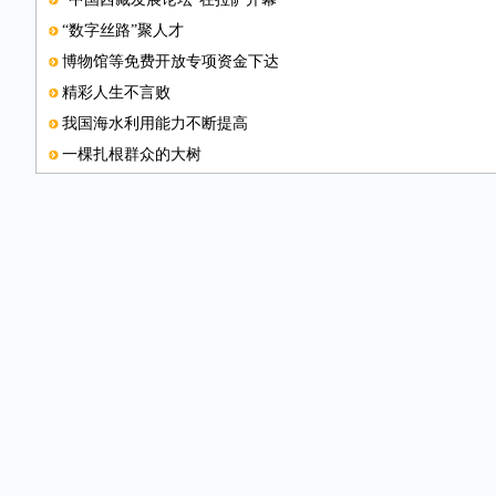
“数字丝路”聚人才
博物馆等免费开放专项资金下达
精彩人生不言败
我国海水利用能力不断提高
一棵扎根群众的大树
第七届金属循环应用研讨会将办
知识产权服务经济万里行活动启幕
亚洲制造业论坛将召开
中国留学人员创新创业论坛举行