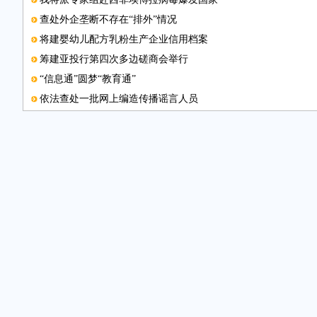
查处外企垄断不存在“排外”情况
将建婴幼儿配方乳粉生产企业信用档案
筹建亚投行第四次多边磋商会举行
“信息通”圆梦“教育通”
依法查处一批网上编造传播谣言人员
交通运输中长期发展战略研讨会举办
中国500强企业高峰论坛将办
扶贫如何更精准
好政策遇新“门槛”