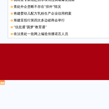
查处外企垄断不存在“排外”情况
将建婴幼儿配方乳粉生产企业信用档案
筹建亚投行第四次多边磋商会举行
“信息通”圆梦“教育通”
依法查处一批网上编造传播谣言人员
交通运输中长期发展战略研讨会举办
中国500强企业高峰论坛将办
扶贫如何更精准
好政策遇新“门槛”