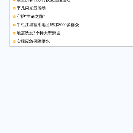
平凡闪光最感动
守护“生命之路”
牛栏江堰塞湖地区转移8000多群众
地震诱发3个特大型滑坡
实现应急保障供水
发放帐篷近3万顶
危急时刻，党员干部就是主心骨
医疗卫生有保障