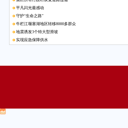
平凡闪光最感动
守护“生命之路”
牛栏江堰塞湖地区转移8000多群众
地震诱发3个特大型滑坡
实现应急保障供水
发放帐篷近3万顶
危急时刻，党员干部就是主心骨
医疗卫生有保障