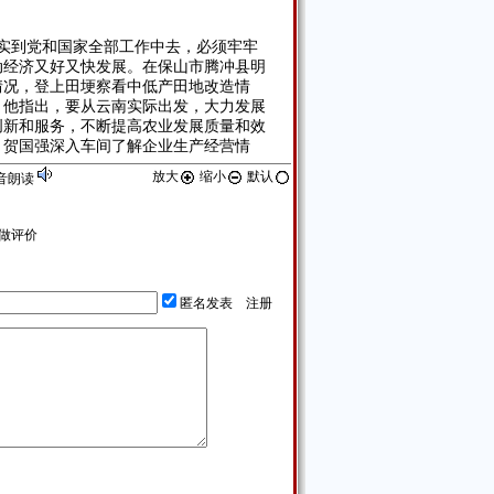
实到党和国家全部工作中去，必须牢牢
动经济又好又快发展。在保山市腾冲县明
情况，登上田埂察看中低产田地改造情
。他指出，要从云南实际出发，大力发展
创新和服务，不断提高农业发展质量和效
，贺国强深入车间了解企业生产经营情
放大
缩小
默认
音朗读
管理，努力做到长周期、满负荷、安全
情新区建设工地，贺国强强调，要坚持高
做评价
、循序渐进、分步实施，充分发挥建成项
的经济效益和综合效应。在中科院西双版
贺国强强调，要坚持开发和保护并举，加
设，切实把云南得天独厚的生态环境和宝
匿名发表
注册
实到党和国家全部工作中去，必须切实
到改革发展的成果。在景洪市曼弄枫村，
通了水、电、路，用上了电视、电话、汽
惠农政策到位了没有，还希望党和政府做
，不断增加收入、改善生活。在勐仑镇大
与一家人亲切攀谈。当他得知阿伍家和村
随行的当地干部要尽快帮助他们解决好住