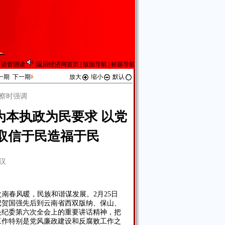
语音朗读
|
返回经济网首页
|
版面导航
|
标题导航
一期
下一期
放大
缩小
默认
察时强调
为本执政为民要求 以党
取信于民造福于民
汉
之南春风暖，民族和谐谋发展。2月25日
记贺国强先后到云南省西双版纳、保山、
央纪委第六次全会上的重要讲话精神，把
工作特别是党风廉政建设和反腐败工作之