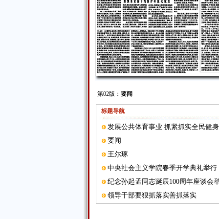
第02版：
要闻
标题导航
发展公共体育事业 抓紧抓实全民健
要闻
王尔琢
中央社会主义学院春季开学典礼举行
纪念孙起孟同志诞辰100周年座谈会
领导干部要狠抓落实善抓落实
王尔琢誓言：