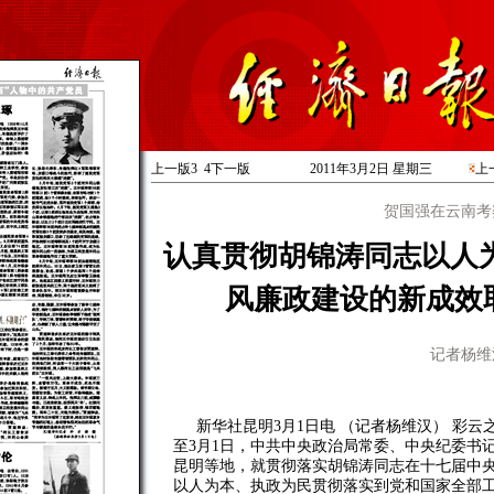
上一版
3
4
下一版
2011年3月2日 星期
三
上
贺国强在云南考
认真贯彻胡锦涛同志以人
风廉政建设的新成效
记者杨维
新华社昆明3月1日电 （记者杨维汉） 彩云
至3月1日，中共中央政治局常委、中央纪委书
昆明等地，就贯彻落实胡锦涛同志在十七届中
以人为本、执政为民贯彻落实到党和国家全部