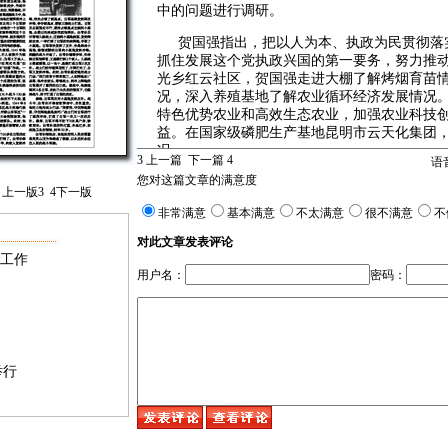
中的问题进行调研。
贺国强指出，把以人为本、执政为民贯彻落
抓住发展这个党执政兴国的第一要务，努力推
光乡红云社区，贺国强走进大棚了解烤烟育苗
况，深入养殖基地了解农业循环经济发展情况
特色优势农业和高效生态农业，加强农业科技
益。在国家级磷肥生产基地昆明市云天化集团
况，
3
上一篇
下一篇
4
语
您对这篇文章的满意度
嘱咐企业负责人要不断加强技术创新和经营
上一版
3
4
下一版
稳定生产。在西双版纳州景洪市澜沧江民族风
非常满意
基本满意
不太满意
很不满意
不
标准规划、滚动式开发，因地制宜、量力而行
目和区域的示范带动作用，不断提高新区建设
对此文章发表评论
纳热带植物园、昆明滇池泛亚国际城市湿地，
身工作
快推进生态环境综合治理和重点生态功能区建
用户名：
密码：
贵的青山绿水保护好。
贺国强强调，把以人为本、执政为民贯彻落
保障和改善民生，努力使各族群众更多地享受
当看到昔日贫穷落后的傣族村寨旧貌换新颜，
举行
车，贺国强十分高兴，他仔细询问国家的各项
些什么，并鼓励大家积极发展“农家乐”旅游业
卡村，贺国强登上哈尼族村民阿伍家的木楼，
里其他四家贫困户还盖不起新房时，当即嘱咐