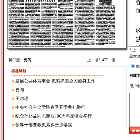
3
上一
您对
第02版：
要闻
上一版
3
4
下一版
非
标题导航
对此
发展公共体育事业 抓紧抓实全民健身工作
用户
要闻
王尔琢
中央社会主义学院春季开学典礼举行
纪念孙起孟同志诞辰100周年座谈会举行
领导干部要狠抓落实善抓落实
王尔琢誓言：