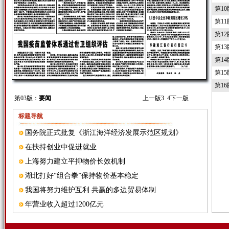
第1
第1
第1
第1
第1
第1
第1
第03版：
要闻
上一版
3
4
下一版
标题导航
国务院正式批复《浙江海洋经济发展示范区规划》
在扶持创业中促进就业
上海努力建立平抑物价长效机制
湖北打好“组合拳”保持物价基本稳定
我国将努力维护互利 共赢的多边贸易体制
年营业收入超过1200亿元
国家公共文化服务体系 建设专家委员会成立