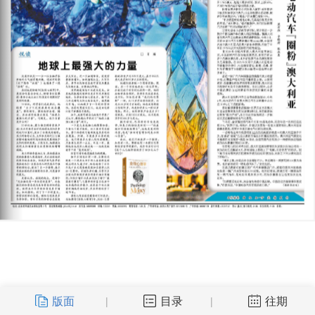
版面
目录
往期
|
|