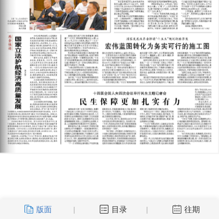
版面
目录
往期
|
|