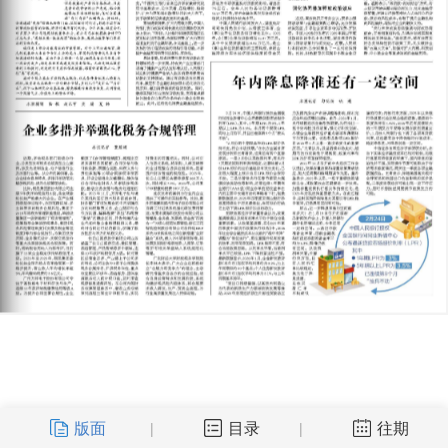
版面
目录
往期
|
|