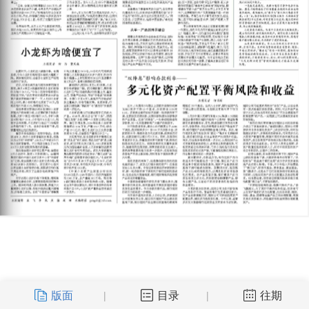
版面
目录
往期
|
|