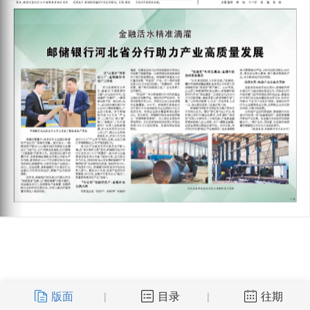
版面
目录
往期
|
|