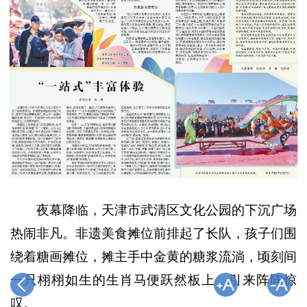
夜幕降临，天津市武清区文化公园的下沉广场
热闹非凡。非遗美食摊位前排起了长队，孩子们围
绕着糖画摊位，摊主手中金黄的糖浆流淌，顷刻间
一只栩栩如生的生肖马便跃然板上，引来阵阵惊
叹。