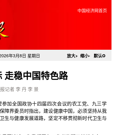
中国经济网首页
o
2026年3月8日 星期日
放大+
缩小-
默认
 走稳中国特色路
报记者 李 丹 李 景
四届四次会议的农工党、九三学
，建设健康中国，必须坚持从我
路，坚定不移贯彻新时代卫生与
医务工作者指明了前进方向。”
科大学副校长于春水说，“我们
要紧紧抓住那些惠及面广、牵一发