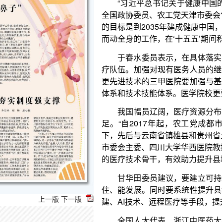
而动全身的工作，在‘十五五’期间积极谋划、加紧推动
于春水委员表示，在具体落实中，要加强基层医
疗队伍。加强对现有医务人员的继续教育，普及新的
更先进技术的三甲医院要加强与基层医院对接，不同
体系和技术技能体系。医学院校更要瞄准先进技术，
我国幅员辽阔，医疗资源分布不均衡，西部地区
足。“自2017年起，农工党成都市委会积极响应农
下，先后与云南省镇雄县和贵州省大方县开展结对帮扶
市委会主委、四川大学华西医院教授甘华田说，“多年
的医疗技术骨干，有效助力提升县域医疗服务能力。”
甘华田委员建议，要建立可持续的基层人才培养
住、能发展。同时要系统性提升县域内医疗服务同质
建、AI技术、远程医疗等手段，提升基层医院诊疗水
全国人大代表、浙江中医药大学附属第三医院院
副主委陈玮表示，习近平总书记的重要论述，立足中
了方向。
上一版
下一版
陈玮代表表示，新时代卫生与健康工作方针提出的
中医“治未病”、整体调理的理念高度契合。“践行健
与健康工作方针落到实处。工作中，我将坚持中西医