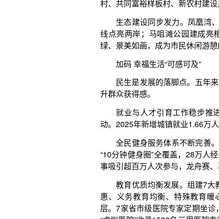
全民健身服务体系不断完善。人均体育场地面积从1
“10分钟健身圈”全覆盖，28万人经常锻炼，国民体质合
事吸引超百万人次参与，龙舟赛、马拉松等品牌赛事
教育优质均衡发展。组建7大教育集团，升级集团
惠、义务教育均衡、特殊教育暖心，“学在红谷滩”
层。7家省市级医院专家定期坐诊，建立7个名医工作
“虚拟医院”收录1586名三甲医院专家，精准转诊上
医夜市”单场吸引2万余人，便民服务深入人心。
五年答卷亮眼，未来征程可期。
站在“十四五”收官与“十五五”谋划的交汇点，红
济高质量发展、城市功能提升、民生保障改善上再攀
标杆区，让赣江岸边的这颗明珠绽放更加夺目的光彩
（数据来源：中共南昌市红谷滩区委宣传部）