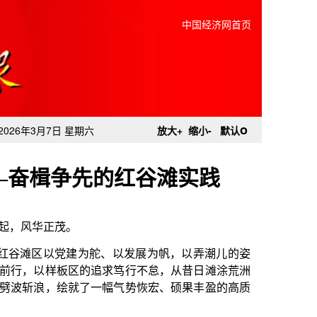
中国经济网首页
o
2026年3月7日 星期六
放大+
缩小-
默认
—奋楫争先的红谷滩实践
舵、以发展为帆，以弄潮儿的姿
追求笃行不怠，从昔日滩涂荒洲
一幅气势恢宏、硕果丰盈的高质
日新月异、民生福祉持续增进，
，正以昂扬姿态阔步迈向更加壮