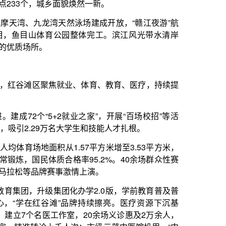
.57平方米增至3.53平方米，
格率95.2%。40余场群众性赛
激情上演。
化办学2.0版，学前教育普及普
品牌持续擦亮。医疗资源下沉基
室，20余场义诊惠及2万余人，
千人次；市级示范中医馆投用，“中
谷滩区将继续秉持实干精神，在经
新高，奋力打造全省高质量发展
。