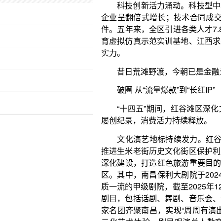
昔日荒滩野渡，今朝已是金融云集、数字领航的
破圈 从“流量爆款”到“长红IP”
“十四五”期间，红谷滩区深化文旅融合与商贸升
屡创纪录，消费活力持续释放。
文化演艺地标持续发力。红谷滩区连续3年获评
推进生米老街历史文化街区保护利用，打造城市文化
深化建设，打造红色旅游重要目的地；提升“鸿鹄28
区。其中，南昌保利大剧院于2024年9月投运，是
质一流的甲级剧院，截至2025年12月31日，共举办
剧目，包括话剧、舞剧、音乐会、演唱会、儿童剧、
家名团齐聚南昌，实现“周周有演出，月月有好戏，全
元化艺术体验，剧目观演总人数突破34.5万人次，其
55%，“魅力红谷”品牌持续做强。
消费提振多点发力。大力实施提振消费专项行动，
80余场促消费活动，带动消费超16亿元，“乐购红谷
美乐、伯希和等56家知名首店品牌，成功申报“春天来
新培育“谷子经济”等一批特色商业。华皓中心开业运
物中心二期开工建设。南昌香格里拉大酒店获评五星
级国家3A级旅游景区，城市消费吸引力全面提升。