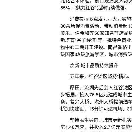
焕新 城市品质持续提升
五年来，红谷滩区坚持“精心、精细、精致”理念
厚田、流湖先后划入红谷滩区，辖区面积扩大到4
步拓展。投入76.5亿元建成城市主次干道、改造中心
条，复兴大桥、洪州大桥提前通车，复兴大道、洪州大
桥加快建设，15分钟可达机场、30分钟畅达周边，
坚持民生导向，城市更新扎实推进。投入36.5亿
房1.48万套，并投入2.7亿元实施“两整治一提升
村、共同富裕样板村、新农村建设点233个，城乡面
生态建设同步发力。凤凰湾、摩天湾、九龙湾天然
线点亮两岸；马咀滩公园建成亮相，鱼目山体育公
绿、景美如画，成为市民休闲游憩的优质场所。
加码 幸福生活“可感可及”
民生是发展的落脚点。五年来，红谷滩区聚焦就
升群众获得感。
就业与人才引育工作稳步推进。建成72个“5+2
动。2025年新增城镇就业1.66万人，吸引2.29万