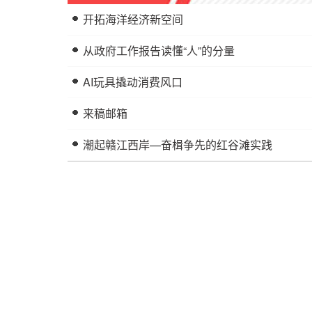
开拓海洋经济新空间
从政府工作报告读懂“人”的分量
AI玩具撬动消费风口
来稿邮箱
潮起赣江西岸—奋楫争先的红谷滩实践