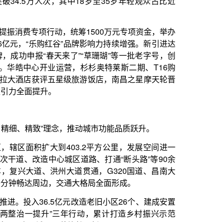
，推动城市功能品质跃升。
03.2平方公里，发展空间进一
城区道路、打通“断头路”等90余
道贯通，G320国道、昌南大
交通大格局全面形成。
元改造老旧小区26个、建成安置
”三年行动，累计打造乡村振兴示范
貌焕然一新。
泳场建成开放，“赣江夜游”航
园整体完工。滨江风光带水清岸
业、体育、教育、医疗，持续提
就业之家”，开展“百场校招”等活
名大学生和技能人才扎根。