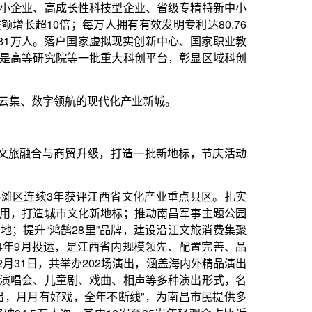
现代化产业新城。
级，打造一批新地标，节庆活动
江西省文化产业重点县区。扎实
新地标；推动南昌军事主题公园
里”品牌，建设沿江文旅消费集聚
江西省内规模领先、配置完善、品
202场演出，涵盖海内外精品演出
戏曲、相声等多种演出形式，名
年不断线”，为南昌市民提供多
中18岁至35岁年轻观众占比近
统筹1500万元专项资金，举办
”品牌影响力持续增强。新引进达
了”“草珊瑚”等一批老字号，创
营，杉杉奥特莱斯二期、T16购
级旅游饭店，南昌之星摩天轮晋