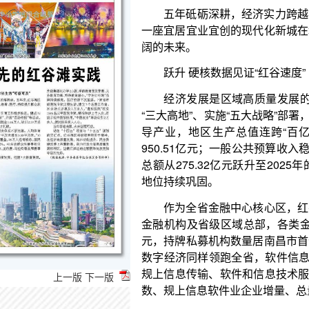
跃升 硬核数据见证“红谷速度”
经济发展是区域高质量发展的“压舱石”。“十四
“三大高地”、实施“五大战略”部署，以“7510”行动
导产业，地区生产总值连跨“百亿级”台阶，从2020年的
950.51亿元；一般公共预算收入稳步提升，2025年
总额从275.32亿元跃升至2025年的396.08亿元
地位持续巩固。
作为全省金融中心核心区，红谷滩区金融集聚效应
金融机构及省级区域总部，各类金融机构和企业达150
元，持牌私募机构数量居南昌市首位，形成了全牌照
数字经济同样领跑全省，软件信息、VR、人工智能等
规上信息传输、软件和信息技术服务业企业达76家，
数、规上信息软件业企业增量、总量和营收总量均稳
科技创新活力涌动。科技型中小企业、高成长性
企业呈翻倍式增长；技术合同成交额增长超10倍；每万
件。五年来，全区引进各类人才7.81万人。落户国
上一版
下一版
育虚拟仿真示范实训基地、江西求是高等研究院等一
实力。