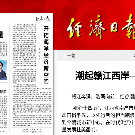
上一篇
潮起赣江西岸
赣江奔涌，浩荡向前；红谷潮起，风华正茂。
回眸“十四五”，江西省南昌市红谷滩区以党建为
态奋楫争先，以先行者的担当踏浪前行，以样板区的
到今朝城市新中心，在时代洪流中劈波斩浪，绘就了
量发展壮美画卷。
五年砥砺深耕，经济实力跨越式攀升、城市面貌
一座宜居宜业宜创的现代化新城在赣江西岸傲然崛起
阔的未来。