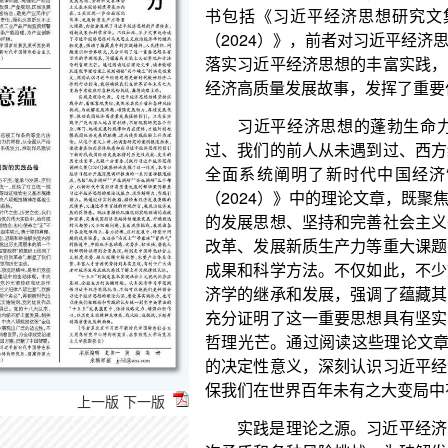
经济高质量发展故事，发挥了重要作用。
习近平经济思想的蓬勃生命力，就在于深刻回
过、我们的前人从未遇到过、西方经济理论始终无法
全面系统阐明了新时代中国经济“怎么看、怎么办
（2024）》中的理论文章，既聚焦加强党对经济工
的发展思想、坚持和完善社会主义基本经济制度等基
改革、发展新质生产力等重大课题，向读者展现了习
成果和科学方法。不仅如此，不少文章还论述了习近
济学的继承和发展，强调了蕴藏其中的实践精神、人
充分证明了这一重要思想具有坚实的学理根基，闪耀
哲理光芒。通过阅读这些理论文章，读者能够从道理学
的决定性意义，深刻认识习近平经济思想是新时代做
保我们在世界百年未有之大变局中有效应对各种风险
实践是理论之源。习近平经济思想始终坚持实践
次矛盾和各种风险挑战，为破解发展难题、增强发展
经济高质量发展提供指引。只有在实践中广泛而深入
行业、部门、地域发展的规律和内在逻辑，才能时刻
使实践经验上升为理论。从这个意义上讲，把调查研
上一版
下一版
而具体地感知在习近平经济思想的指引下新时代我国
生的历史性变革，无疑十分重要。《践行习近平经济思