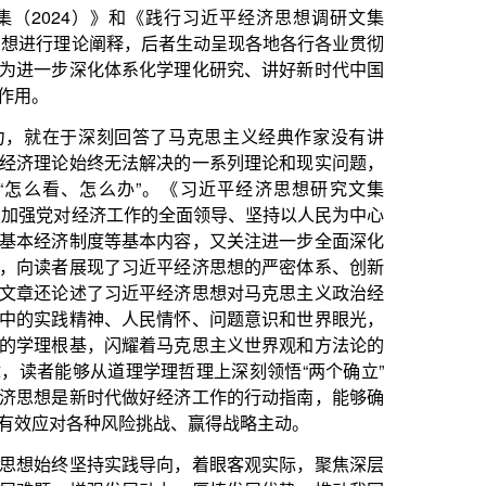
答了马克思主义经典作家没有讲
解决的一系列理论和现实问题，
”。《习近平经济思想研究文集
作的全面领导、坚持以人民为中心
本内容，又关注进一步全面深化
近平经济思想的严密体系、创新
平经济思想对马克思主义政治经
民情怀、问题意识和世界眼光，
着马克思主义世界观和方法论的
理哲理上深刻领悟“两个确立”
好经济工作的行动指南，能够确
挑战、赢得战略主动。
导向，着眼客观实际，聚焦深层
动力、厚植发展优势、推动我国
地占有材料，不断观察研究各个
把握我国经济发展的脉搏，进而
究的案例报道出来，使读者真切
经济发展取得的历史性成就、发
想调研文集（2024）》就很好