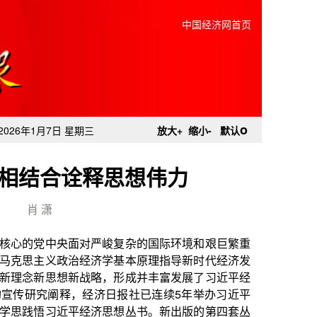
中国经济网首页
o
2026年1月7日 星期三
放大+
缩小-
默认
相结合诠释思想伟力
肖 潇
严峻复杂的国际环境和艰巨繁重
济学基本原理指导新时代经济发
略，形成并丰富发展了习近平经
济日报社已连续5年举办习近平
济思想丛书。新出版的第四套丛
《践行习近平经济思想调研文集
，后者生动呈现各地各行各业贯彻
化学理化研究、讲好新时代中国