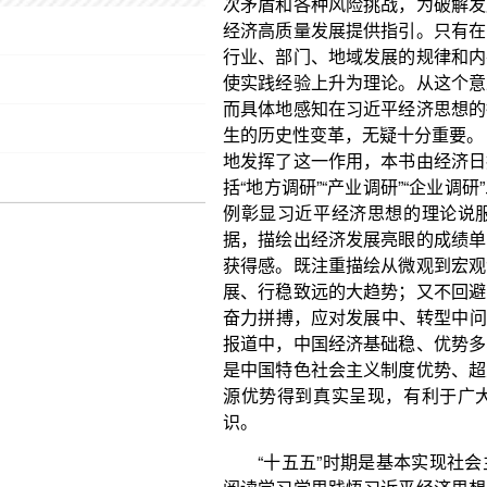
地发挥了这一作用，本书由经济日报社开展深度调研
括“地方调研”“产业调研”“企业调研”三个部分，以
例彰显习近平经济思想的理论说服力、现实解释力
据，描绘出经济发展亮眼的成绩单；又通过寻常百姓
获得感。既注重描绘从微观到宏观领域的成就和变革
展、行稳致远的大趋势；又不回避问题，直面现实挑
奋力拼搏，应对发展中、转型中问题的现实场景。在这些
报道中，中国经济基础稳、优势多、韧性强、潜能大
是中国特色社会主义制度优势、超大规模市场优势、
源优势得到真实呈现，有利于广大读者对经济发展
识。
“十五五”时期是基本实现社会主义现代化夯实基
阅读学习学思践悟习近平经济思想丛书，不仅可以使
理论内涵，感受其实践伟力，也可以使我们把理论和
“十五五”发展蓝图中，保持战略定力、增强必胜信心
险、迎挑战，不断开创高质量发展新局面。
（作者系北京市习近平新时代中国特色社会主义
师范大学马克思主义学院副院长）