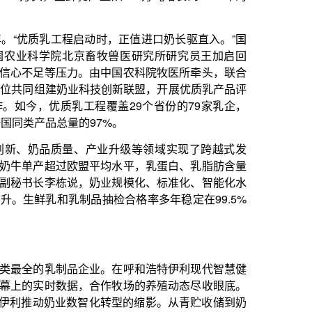
抽检合格率多年稳定在99.5%
业。在呼和浩特伊利现代智慧健
合作牧场的养殖动态尽收眼底。
智化转型的缩影。从青贮收储到奶
管理轻松很多。
眼帘，宽敞明亮的环境为奶牛提
家张彩霞介绍，小牛一出生就拥
阔的活动区域。牧场每天会安排3
式挤奶机，新鲜的牛奶便从自动
完成，无需人工介入。
变革始终是关键一环。2023
同比提高4个百分点。内蒙古奶
子”。单体规模几百头甚至几千
，管理也在进步。
应商，在全国有16个草业生产