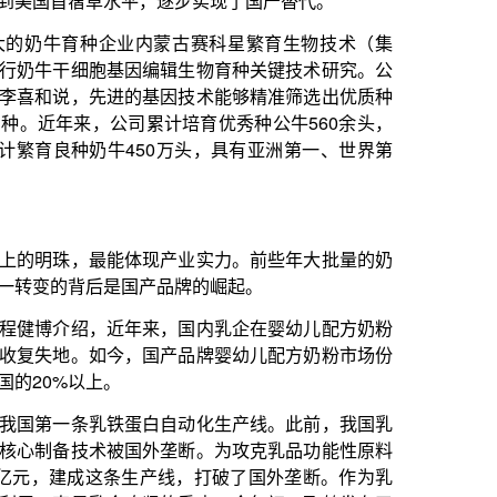
外垄断。为攻克乳品功能性原料
产线，打破了国外垄断。作为乳
坚的重点。今年初，飞鹤发布了
分离、层析超滤、定向酶解三大
成分。
国有2家企业进入全球乳业10
企不断提升研发能力，推出具有国
评比中获奖。我国奶业加快出海
应，还借鉴了先进技术和管理经
业发展近年来取得重大阶段性成
备水平不断提升，科技化、绿色化
本闯过了质量关、环保关，正面
阶段性过剩现象。近3年多来，
购价为每公斤4.25元，同比下降
到了2023年11月份，生鲜乳收购价