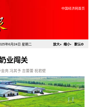
中国经济网首页
o
025年6月24日 星期二
放大+
缩小-
默认
奶业闯关
乔金亮 冯其予 吉蕾蕾 祝君壁