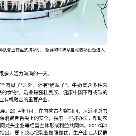
一天。
，还有“奶瓶子”。牛奶富含多种营
强壮民族、健康中国不可或缺的
排队登上转盘式挤奶机，新鲜的牛奶从自动吸奶设备进入
产业。
，在内蒙古考察期间，习近平总书
安全；探索一些好办法，帮助农
体形成利益共同体。2017年1
乳业做强做优，生产出让人民群
争力的乳业产业，培育出具有世
心、匠心与决心。
品摆满了货架，从常温奶到巴氏
国，奶业某种意义上算是新兴产
000年，我国人均乳制品消费量