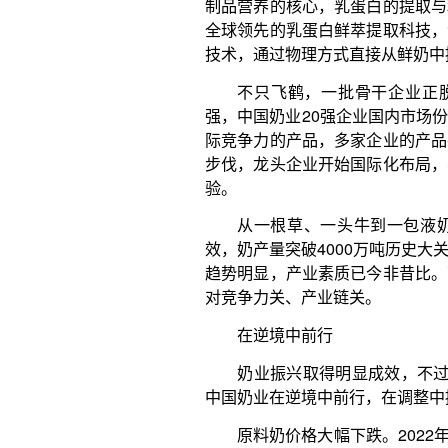
已跌破成本线，奶牛养殖场亏损面达七成。截至2024
鲜乳销售均价为每公斤3.11元，比2023年年末均价下
续第3年下降。
国内乳品市场和国际市场的供需关系密切相关。2
落，比国内奶价走势延迟1年左右，美国、欧盟、新西
和17%。到2023年，国内国际奶价共振走低。同时
走势也是相似的。受制于消费市场情况，这两年，畜
行的压力，部分产品如牛奶、牛肉等呈现阶段性供过
中国社会科学院农村发展研究所产业经济室主任
科学家刘长全认为，价格下降的背后是消费增速不及产
效需求不足影响，奶类消费不增反降；而奶业生产依
减，导致奶源出现阶段性过剩，奶价持续下跌，养殖
产业链上的经营主体都感受到了压力。在养殖端
型社会牧场普遍承压较重。在加工端，乳品企业的“体
公司的年报里可见一斑。“中国奶业再次来到了一个爬
开新局，于危机中育新机，考验全行业的智慧与担当
说。
针对困难形势，农业农村部多措并举，着力稳定
动实施奶业新型经营主体培育项目，安排中央财政资