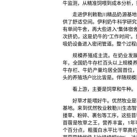
基地。来到优然牧业敕勒川生态智慧草业基地时，正
搂草、粉碎、裹包等工序，这些苜蓿将变为奶牛的美食
苜蓿是牧草之王，营养丰富，1年可以收割4茬。苜蓿
个百分点，粗蛋白水平比干草高约3个百分点，营养
苜蓿草特优级占比持续超60%，达到美国苜蓿草水平
好牛才能产好奶。在我国最大的奶牛育种企业
团）股份有限公司，科研人员在进行奶牛干细胞基因
司首席科学家、赛科星研究院院长李喜和说，先进的
牛基因，培育出高产优质的奶牛品种。近年来，公司累
推广应用冻精超过800余万剂，累计繁育良种奶牛4
二的性控冻精生产能力。
看下游，主要是乳制品。
婴幼儿配方奶粉是乳制品皇冠上的明珠，最能体
粉海外代购，如今已很少见到，这一转变的背后是国
飞鹤乳业工艺研发高级工程师程健博介绍，近年
市场上跟国外乳企展开较量，不断收复失地。如今，
额占比达60%以上，其中飞鹤占全国的20%以上。
在程健博的引导下，记者来到我国第一条乳铁蛋