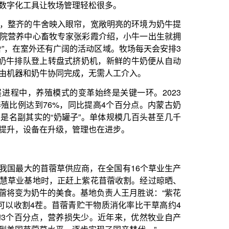
赶上紫花苜蓿收割。经过晾晒、
。基地负责人王月胜说：“紫花
青贮干物质消化率比干草高约4
损失少。近年来，优然牧业自产
，逐步实现了国产替代。”
内蒙古赛科星繁育生物技术（集
编辑生物育种关键技术研究。公
基因技术能够精准筛选出优质种
计培育优秀种公牛560余头，
50万头，具有亚洲第一、世界第
现产业实力。前些年大批量的奶
产品牌的崛起。
来，国内乳企在婴幼儿配方奶粉
国产品牌婴幼儿配方奶粉市场份
白自动化生产线。此前，我国乳