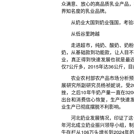
仅7公斤多，2015年达36公斤，目前约42公斤。
农业农村部农产品市场分析预警团队牛奶首席分
展研究所副研究员杨祯妮说，受2008年三聚氰胺事
挫，之后10年牛奶产量一直在3200万吨左右徘徊。
出台和消费信心恢复，生产快速发展，2024年产量增
业生产已彻底摆脱不利影响。
河北奶业发展情况，印证了这一判断。河北省奶业
年河北成立奶业振兴领导小组，制定奶业振兴规划纲
牛存栏从106万头增长到2024年的145万头，生鲜乳
560万吨，均居全国第二位。
今年是优质乳工程实施10周年。“优质乳工程启
家奶业科技创新联盟理事长、中国农业科学院北京
忆，当时奶业面临进口冲击、消费信心不足等压力。
高校、院所、乳企等在内的75家单位共同组建奶业科
价技术、生乳用途分级技术等工作。如今，优质乳工程
2024年优质巴氏杀菌乳产量占到全国同类产品总量的9
过去10年，中国奶业在技术创新、奶品质量、
展。有关报告显示，我国规模牧场奶牛单产超过欧盟
达到发达国家水平。中国奶业协会副秘书长李栋说，