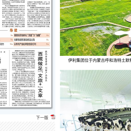
伊利集团位于内蒙古呼和浩特土默
下一版