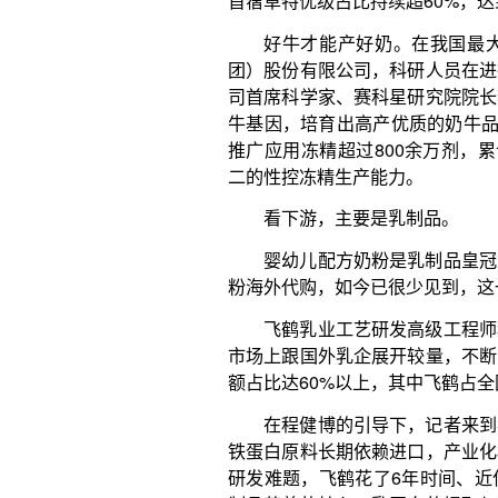
铁蛋白原料长期依赖进口，产业化核心制备技术被国
研发难题，飞鹤花了6年时间、近亿元，建成这条生
制品营养的核心，乳蛋白的提取与利用一直是乳企攻
全球领先的乳蛋白鲜萃提取科技，涵盖新鲜活性低温
技术，通过物理方式直接从鲜奶中提取各类活性蛋白
不只飞鹤，一批骨干企业正脱颖而出。目前，我
强，中国奶业20强企业国内市场份额达到70%。奶
际竞争力的产品，多家企业的产品在国际乳制品质量
步伐，龙头企业开始国际化布局，不仅保障了奶源供
验。
从一根草、一头牛到一包液奶、一罐奶粉，奶
效，奶产量突破4000万吨历史大关，养殖水平、装
趋势明显，产业素质已今非昔比。可以说，奶业已基
对竞争力关、产业链关。
在逆境中前行
奶业振兴取得明显成效，不过，也出现了生鲜乳
中国奶业在逆境中前行，在调整中提升。
原料奶价格大幅下跌。2022年全国生鲜乳平均收
2.0%；2023年为每公斤3.90元，同比下降8.2%。