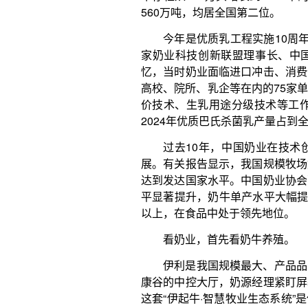
平显著提升，奶牛单产水平大幅提升。生鲜乳和乳制品
以上，在食品中处于领先地位。
看奶业，首先看奶牛养殖。
伊利是我国规模最大、产品品类最全的乳制品企
康谷的中控大厅，奶源经理紧盯屏幕上的实时数据，
这套“伊起牛·智慧牧业生态系统”是伊利推动奶业数
牛监测，从精准饲喂到成本分析，数字化工具让牧场
走进伊利敕勒川精品奶源基地，整齐的牛舍映入
供了舒适空间。伊利奶牛科学研究院营养中心畜牧专
有单间牛舍，再大些进入“集体宿舍”，在室外还有广
次挤奶，这是奶牛的“工作时间”。奶牛排队登上转盘
吸奶设备进入密闭管道。整个过程由机器和奶牛协同
规模养殖成主流。在奶业发展进程中，养殖模式的
年，全国奶牛存栏百头以上规模养殖比例达到76%，
牛存栏、牛奶产量均居全国首位，是名副其实的“奶罐
头的养殖场户比比皆是。伴随规模提升，设备在升级
看上游，主要是饲草和牛种。
好草才能喂好牛。优然牧业是我国最大的苜蓿草供