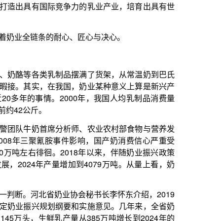
析师、农业农村部食物与营养发
件影响，国产奶消费信心严重受
2018年以来，伴随奶业振兴政策
加到4079万吨。从量上看，奶
协会秘书长李怀东介绍，2019
要和实施意见。几年来，全省奶
产量从385万吨增长到2024年的
动时，正值进口奶长驱直入。”国
畜牧兽医研究所研究员王加启回
由中国农科院牧医所牵头，联合
技创新联盟，开展优质乳产品评
覆盖29个省份的79家乳企，
7%。
产业升级等领域实现了跨越式发
平均水平，乳蛋白、乳脂肪含量
奶业规模化、标准化、智能化水