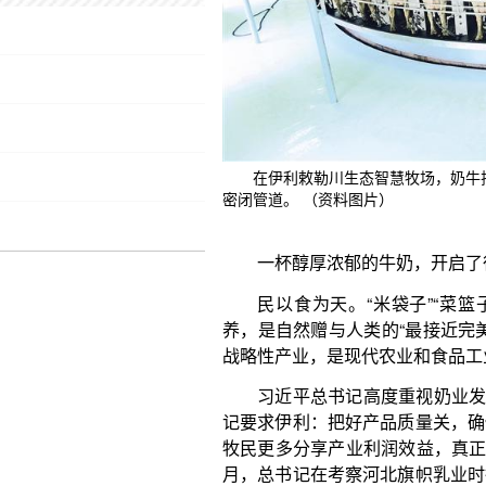
一杯醇厚浓郁的牛奶，开启了很多人活力满满的
民以食为天。“米袋子”“菜篮子”“肉盘子”之外
养，是自然赠与人类的“最接近完美的食物”。奶业是
在伊利敕勒川生态智慧牧场，奶牛
战略性产业，是现代农业和食品工业有机融合的重要
密闭管道。 （资料图片）
习近平总书记高度重视奶业发展。2014年1月
记要求伊利：把好产品质量关，确保消费者舌尖上的
牧民更多分享产业利润效益，真正同龙头企业等经营主
月，总书记在考察河北旗帜乳业时指出，要下决心把
众满意、放心的高品质乳业产品，打造出具有国际竞
界知名度的乳业品牌。
从奶业大国到奶业强国，考验着奶业全链条的耐
从低谷里跨越
走进超市，纯奶、酸奶、奶粉、奶酪等各类乳制
奶，从基础款到功能款，让人目不暇接。其实，在我
业，真正得到快速发展也就是最近20多年的事情。2