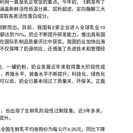
年12月底，全国10个主产省生
降15.03%，这是生鲜乳价格连
022年，主要奶业国奶价触顶回
兰奶价从高点回落25%、16%
，国内奶价与多数畜禽产品价格的
牧业整体面临市场疲软、价格下
于求的情况。
、国家奶牛产业技术体系副首席
量增速。从2022年开始，受有
然保持增长。生产和消费一增一
遭遇亏损。
，大型牧场面临经营困难，中小
感”也不如从前，这从相关上市
坡过坎的关键期，如何于变局中
。”中国奶业协会秘书长刘亚清
奶业生产。救助中小养殖场，启
金帮助家庭牧场和合作社缓解生