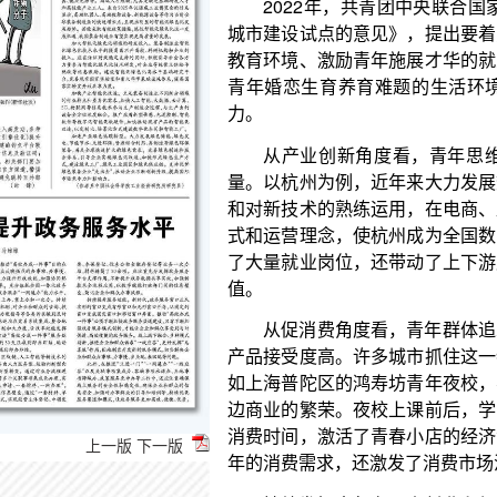
青年婚恋生育养育难题的生活环境等。青年扎根意
力。
从产业创新角度看，青年思维活跃、勇于尝试
量。以杭州为例，近年来大力发展数字经济，众多青
和对新技术的熟练运用，在电商、直播、大数据等领
式和运营理念，使杭州成为全国数字经济发展高地。
了大量就业岗位，还带动了上下游产业协同发展，极
值。
从促消费角度看，青年群体追求个性化、品质化
产品接受度高。许多城市抓住这一特点，打造青年友
如上海普陀区的鸿寿坊青年夜校，不仅为青年提供了
边商业的繁荣。夜校上课前后，学员们前往周边餐饮
消费时间，激活了青春小店的经济活力。青年友好型
年的消费需求，还激发了消费市场活力。
持续发挥青年在干事创业和促进消费等方面的作
城市建设，实现青年与城市的双向奔赴。
让青年“住得下”是关键。刚毕业参加工作的青年
上一版
下一版
用。应着力完善住房保障体系，加大公租房供应力度
减轻青年住房压力。2024年，上海“青年驿站”项目