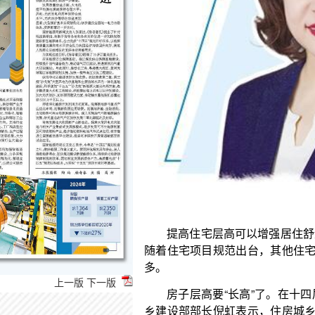
提高住宅层高可以增强居住舒适度，更大的空间
随着住宅项目规范出台，其他住宅相关标准也会进一步
多。
房子层高要“长高”了。在十四届全国人大三次会
乡建设部部长倪虹表示，住房城乡建设部在组织编制“
宅项目规范。其中一项重要内容，就是将住宅层高提
提高住宅层高，是通过“立标准”推进好房子建设
增强居住舒适度，更大的空间能够更好满足高品质居
上一版
下一版
积可以更大，房屋的视野、采光、通风都会更好，住
可以让装修和空间布局更多样，满足个性化装修改造