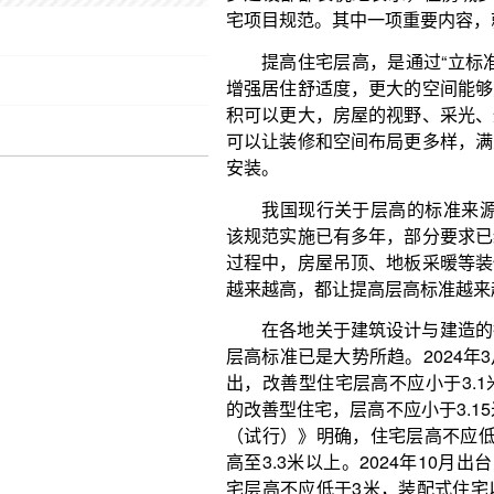
安装。
我国现行关于层高的标准来源于《住宅建筑规范》
该规范实施已有多年，部分要求已经不再符合现在人
过程中，房屋吊顶、地板采暖等装修装饰都会占去一
越来越高，都让提高层高标准越来越有必要。
在各地关于建筑设计与建造的指引中，对于层高
层高标准已是大势所趋。2024年3月出台的《江苏
出，改善型住宅层高不应小于3.1米；设有地暖、管
的改善型住宅，层高不应小于3.15米。2023年底
（试行）》明确，住宅层高不应低于3米；鼓励有条
高至3.3米以上。2024年10月出台的《安徽省高品
宅层高不应低于3米，装配式住宅以及设有集中空调
于3.1米。
住宅项目规范中关于层高标准的规定是强制性下
住宅层高标准或者技术指引。开发企业也会在满足国
需求确定层高高度。
层高不仅与建造成本控制，以及长期以来形成的
等有关系，也与市场状况高度相关。