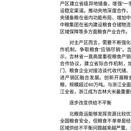
逐步改变供给不平衡
北粮南运能够发挥资源比较优势，实现要素有效
全国粮食安全，但粮食不单单是经济问题，当前粮食
区域供给不平衡问题越来越严重、北方主产区资源和生
穷县”问题突出等问题，影响粮食产业链供应链的稳
决。
逐步改变粮食区域供给不平衡问题，是推动我国
新课题。目前，13个主产区粮食产量占全国总产量的
产量占全国粮食总产量的50%以上，东北三省一区粮
上，广东、浙江、福建等沿海经济发达省份粮食自给率
来越突出。随着主销区自给率不断下降，北方主产区
环境不堪重负。例如，华北地区地下水超采严重，东
地萎缩，东北黑土层正在变薄、变瘦、变硬，严重威
中国农业科学院农业经济与发展研究所产业经济
生产，不能只算经济账、眼前账，还应该算政治账、
平衡区都应承担起保障粮食安全的重任，保面积、保
生产能力，切实稳定和提高主销区粮食自给率，确保
是广东、浙江、福建等南方省份要充分利用水热资源
自给率，减轻主产区粮食供给压力。