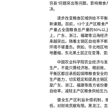
健全生产区利益补偿机制，推动主产区粮食产
低，对财政贡献有限。黑龙江、吉林等主产区对全国
发展水平总体落后于主销区，主产区“粮财倒挂”“高产
产区粮食生产积极性。中央为了调动主产区特别是产
健全主产区利益补偿机制，加大对主产区的财政转移
金投入，但中央财政转移支付和奖补资金毕竟有限。
益补偿机制，要加大对产粮大县的奖补力度；推动主产
仓”向“大厨房”转型，增强产地粮食就地转化能力，从卖
把粮食资源优势转化为经济发展优势。
专家表示，从农业发展角度看，北方地区光热
重，北粮南运不可持续，当前北粮南运进一步加剧势
前我国粮食产销格局，短期内改变北粮南运尚不现实
局看，要稳定北方的粮食产能，恢复南方的部分产能
科技力量激发耕地的潜能，同时，加快推动北粮南运