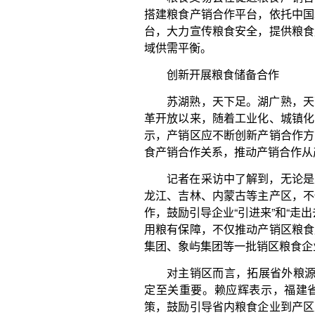
龙江、吉林、内蒙古等主产区，不仅加强了政府层面
作，鼓励引导企业“引进来”和“走出去”，持续深化产
用粮有保障，不仅推动产销区粮食产业做大做强，还
集团、象屿集团等一批销区粮食企业在南北产销合作
对主销区而言，拓展省外粮源渠道，掌握“一手粮
定至关重要。赖应辉表示，福建省在加强政府间合
策，鼓励引导省内粮食企业到产区建设粮食生产、加
产区建立省级异地储备，增强“一手粮源”的掌控能力
设稳定渠道。推动央地深度合作，加强与中储粮集团
央储备粮在省内功能布局、增加中央储备粮规模、加
中粮集团在省内建设粮食仓储物流设施建设、油脂食
区域保障等多方面粮食产业合作。
对主产区而言，需要不断强化与主销区、玉米需
作机制，争取粮食“应销尽销”。吉林省粮食和物资
示，吉林省一直高度重视粮食产销合作。与粮食主销
合作协议，建立省际合作机制，加强沟通协调，畅
门、粮食企业对接洽谈代收代储、粮食贸易合作，研
进产销区融合发展。创新开展粮食储备合作，全国
粮，规模超过60万吨。与浙江全面开展粮食对口合作
江全省，浙江成为吉林大米最重要的市场，销量占全省