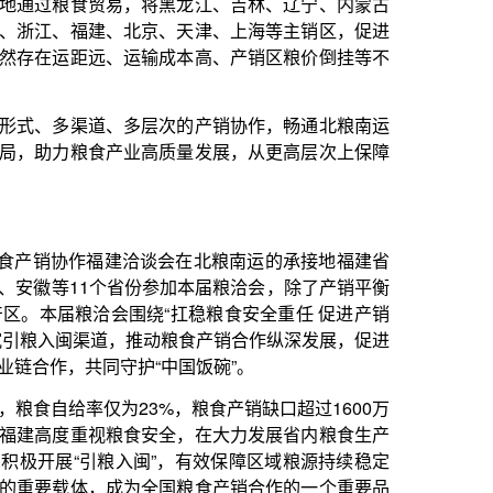
高质量发展，从更高层次上保障
洽谈会在北粮南运的承接地福建省
参加本届粮洽会，除了产销平衡
绕“扛稳粮食安全重任 促进产销
动粮食产销合作纵深发展，促进
“中国饭碗”。
%，粮食产销缺口超过1600万
安全，在大力发展省内粮食生产
”，有效保障区域粮源持续稳定
全国粮食产销合作的一个重要品
粮食主产省共签订粮食购销合同1
的80%以上。
闽”的重要来源地之一。在本届
同举办2023吉林粮食品牌福建
，促进吉闽两省粮食产业实现优
销协作洽谈会以来，吉林省连续
粮食产销合作关系。近5年，吉
了较大提升，每年进入福建的吉