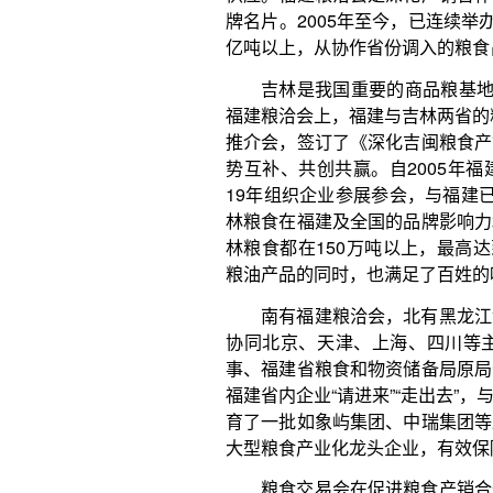
林粮食都在150万吨以上，最高达到270万吨，在
粮油产品的同时，也满足了百姓的味蕾，提供了高品
南有福建粮洽会，北有黑龙江金秋会。黑龙江金
协同北京、天津、上海、四川等主销区和玉米需求
事、福建省粮食和物资储备局原局长赖应辉认为，通
福建省内企业“请进来”“走出去”，与东北地区企业建
育了一批如象屿集团、中瑞集团等跨区域、联结主产
大型粮食产业化龙头企业，有效保障了对福建省的稳
粮食交易会在促进粮食产销合作方面发挥了重要
搭建粮食产销合作平台，依托中国粮食交易会、福建
台，大力宣传粮食安全，提供粮食产销供求信息，进
域供需平衡。
创新开展粮食储备合作
苏湖熟，天下足。湖广熟，天下足。我国粮食产
革开放以来，随着工业化、城镇化的快速发展，粮食
示，产销区应不断创新产销合作方式，发挥各自优势
食产销合作关系，推动产销合作从产需合作向产业链
记者在采访中了解到，无论是广东、浙江、福建