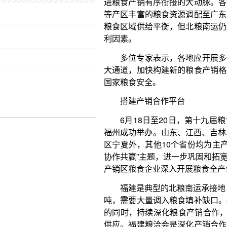
大通道，加快构建新的粮食产销格局，助力粮食产业
国家粮食安全。
搭建产销合作平台
6月18日至20日，第十九届粮食产销协作福建
福州成功举办。山东、江西、吉林、安徽等11个省份
区宁夏外，其他10个省份均为主产区。本届粮洽会围
协作共赢”主题，进一步巩固和拓宽引粮入闽渠道，推
产销区粮食企业深入开展粮食全产业链合作，共同守护
福建是典型的北粮南运承接地，粮食自给率仅为23
吨，需要大量调入粮食填补缺口。福建高度重视粮食
的同时，持续深化粮食产销合作，积极开展“引粮入闽
供应。福建粮洽会是深化产销合作的重要载体，成为
牌名片。2005年至今，已连续举办了19届，福建与
亿吨以上，从协作省份调入的粮食占全省粮食调入总量
吉林是我国重要的商品粮基地，也是福建“引粮入
福建粮洽会上，福建与吉林两省的粮食和物资储备局共
推介会，签订了《深化吉闽粮食产销合作框架协议》
势互补、共创共赢。自2005年福建举办首届粮食产
19年组织企业参展参会，与福建已建立了长期稳定的
林粮食在福建及全国的品牌影响力和市场占有率都有