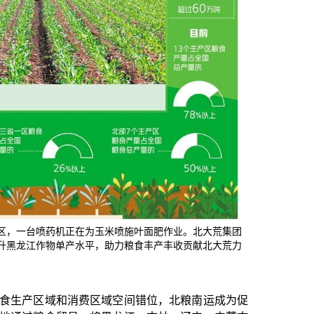
区域空间错位，北粮南运成为促
区，一台喷药机正在为玉米喷施叶面肥作业。北大荒集团
将黑龙江、吉林、辽宁、内蒙古
升黑龙江作物单产水平，助力粮食丰产丰收贡献北大荒力
京、天津、上海等主销区，促进
输成本高、产销区粮价倒挂等不
层次的产销协作，畅通北粮南运