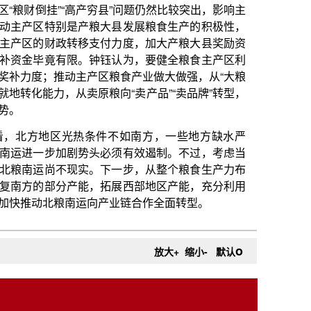
o
放大+
缩小-
默认