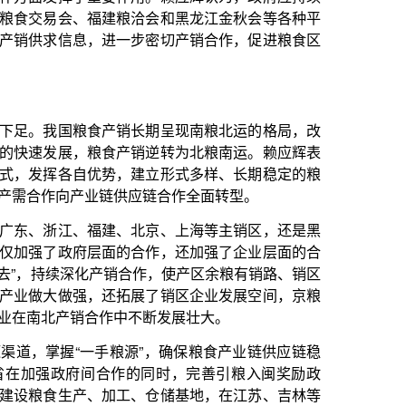
的合作，还加强了企业层面的合
销合作，使产区余粮有销路、销区
拓展了销区企业发展空间，京粮
中不断发展壮大。
源”，确保粮食产业链供应链稳
作的同时，完善引粮入闽奖励政
工、仓储基地，在江苏、吉林等
，为紧急状态下获得省外粮源预
和中粮集团等央企合作，推进中
大引粮入闽的力度等合作，推动
糖加工等产业、异地储备、应急
求大省的产销合作，建立省际合
储备局市场流通处处长李增勇表
区、玉米需求大省签订粮食产销
通粮食流通渠道。与相关粮储部
究建立收储基地、保供基地，促
有6个省份在吉林存储地方储备
，吉林粮食销售网络已经覆盖浙
外销量的25%。