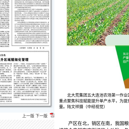
产区在北，销区在南，我国粮食生产区域和消费
北大荒集团五大连池农场第一作业
进粮食产销有序衔接的大动脉。各地通过粮食贸易，
重点聚焦科技赋能提升单产水平，为提
等产区丰富的粮食资源调配至广东、浙江、福建、北
量。陆文祥摄（中经视觉）
粮食区域供给平衡，但北粮南运仍然存在运距远、运
利因素。
上一版
下一版
多位专家表示，各地应开展多形式、多渠道、多