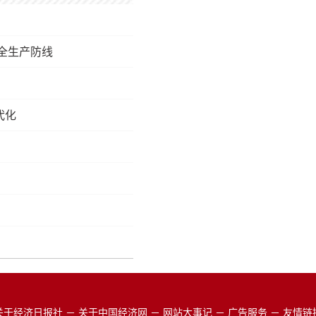
全生产防线
代化
关于经济日报社
－
关于中国经济网
－
网站大事记
－
广告服务
－
友情链