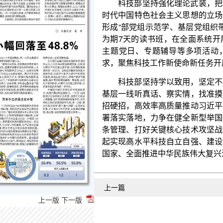
为期7天的读书班，在全面系统开展理论学习的基础
主题党日、专题辅导等多项活动，围绕“学思想、强
求，聚焦科技工作新使命新任务开展深入研讨。
科技部坚持学以致用，坚定不移以党的创新理论
基层一线听真话、察实情，找准摸清科技改革发展中
招硬招，高效率高质量推动习近平总书记重要指示批
署落实落地，力争在健全新型举国体制、强化国家战
条管理、打好关键核心技术攻坚战、促进科技成果转
起实现高水平科技自立自强、建设科技强国的使命任
国家、全面推进中华民族伟大复兴注入磅礴科技力量
上一篇
上一版
下一版