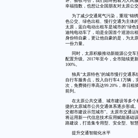
评、验收与否，我们始终抱着为人民
幸福指数，也想让全国朋友对太原公交
为了减少交通尾气污染，重现“锦
色公交、绿色出租、慢行交通为主体的
太原，蓝白电动出租车是城市的“绿色窗
迪纯电动车了，咱是全国首个巡游出租
身份特自豪，更让他自豪的是，为太原
一份力量。
同时，太原积极推动新能源公交车
配置升级。2017年至今，全市陆续更
100%。
独具“太原特色”的城市慢行交通系统
自行车服务点，投入自行车4.1万辆，
次，免费骑行率高达99.20%，单日
前列。
在太原公共交通、城市建设等多个
捷的太原城市公共交通体系逐步形成。
交都市建设示范城市”。太原市交通运
将运用新一代信息技术应用赋能基础设
路建设，打造集专用型、安全型、智
提升交通智能化水平