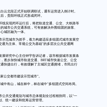
碧至白云北段正式开始联调联试，通车运营进入倒计时。
连后，贵阳环线正式形成闭环。
环线实现闭环运行后，将把轨道交通、公交、大铁路等
捷的城市公共交通系统，可有效解决外围组团的旅客、
中心城区融为一体。
市示范城市为抓手，着力构建适应多组团式城市发展空
交通为主体、常规公交为基础”的多层次公共交通网
发展研究中心主任钟宇告诉记者，该市根据城市发展条
，逐步加快城市轨道交通、BRT城市快速公交、公交
交通快捷出行，有效缓解了主城区交通拥堵，市民出行
家公交都市建设示范城市”。
，城中有山，城在林中，林在城中”多组团式空间布局。
市公共交通规划与城市总体规划全过程相协同，以“一
划、统一建设和统筹运营管理。