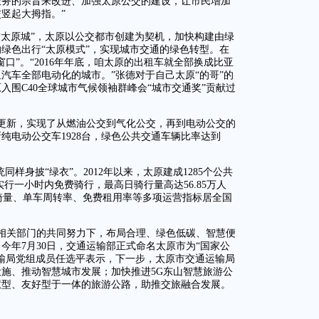
服务的宗旨来改进、加强太原公交的建设，让市民增加
竖起大拇指。”
绣太原城”，太原以公交都市创建为契机，加快构建由绿
绿色出行“太原模式”，实现城市交通的绿色转型。在
口”。“2016年年底，咱太原的出租车就全部换成比亚
汽车全部电动化的城市。”张德对于自己太原“的哥”的
入围C40全球城市气候领袖群峰会“城市交通奖”贡献过
更新，实现了从燃油公交到气化公交，再到电动公交的
新纯电动公交车1928台，绿色公共交通车辆比率达到
同样身披“绿衣”。2012年以来，太原建成1285个公共
实行一小时内免费骑行，最高日骑行量高达56.85万人
租骑量、单车周转率、免费租用率等多项运营指标居全国
相关部门的共同努力下，布局合理、绿色低碳、智慧便
今年7月30日，交通运输部正式命名太原市为“国家公
输局党组成员任选平表示，下一步，太原市交通运输局
施、推动智慧城市发展；加快推进5G东山智慧旅游公
慧型、友好型于一体的旅游公路，助推交旅融合发展。