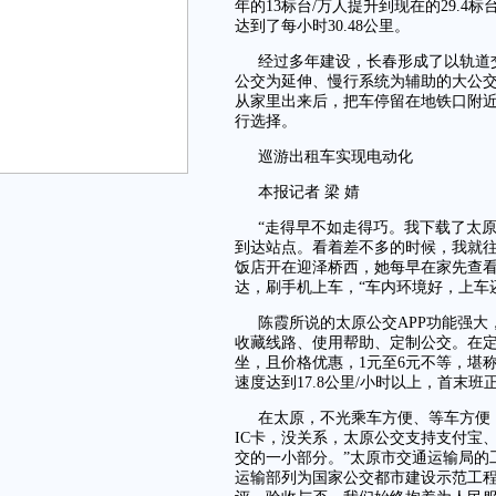
年的13标台/万人提升到现在的29.
达到了每小时30.48公里。
经过多年建设，长春形成了以轨道
公交为延伸、慢行系统为辅助的大公
从家里出来后，把车停留在地铁口附
行选择。
巡游出租车实现电动化
本报记者 梁 婧
“走得早不如走得巧。我下载了太原
到达站点。看着差不多的时候，我就往
饭店开在迎泽桥西，她每早在家先查看好
达，刷手机上车，“车内环境好，上车
陈霞所说的太原公交APP功能强大
收藏线路、使用帮助、定制公交。在
坐，且价格优惠，1元至6元不等，堪
速度达到17.8公里/小时以上，首末班正
在太原，不光乘车方便、等车方便
IC卡，没关系，太原公交支持支付宝
交的一小部分。”太原市交通运输局的工
运输部列为国家公交都市建设示范工程