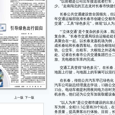
“以前都是公司出车接送或者打车
少。”走南闯北的王志龙对长春市快捷
长春公共交通建设曾全国领先，但进
年交通运输部批准长春市创建公交都市
交通”，工具“绿色多元”，体现“以人为
“‘立体交通’是个复杂的多元体，
复合体。”长春市交通局综合运输处处
具聚合在一起。以长春龙嘉机场为例
成长春站和长春西客站。在综合枢纽
轨、公交车、出租车。大枢纽之外还有
处。记者在长春市公共交通集团巴士
放、充电都在车库内完成。
交通工具变得“绿色多元”。在长
地面上行驶，与地面上的车辆可以混
在长春，传统公共汽车早已绿色化，
汽车公司副总经理庞志学说，13路公交
15台。电动车都是利用夜间电力谷时
机余热，他们还为公交车加装取暖设备
上一版
下一版
“以人为本”是公交都市建设的出发
车为例，全程11.5公里有20个站点，
务质量，提高乘客出行体验。目前，长春