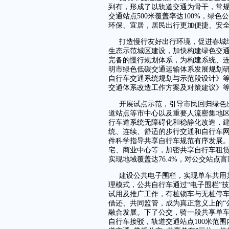
到有，形成了以轨道交通为骨干，常
交通站点500米覆盖率达100%，绿
环保、宜居，居民出行更加便捷、安全
打造慢行友好出行环境，促进春城
生态示范城区建设，加快构建绿色交
完备的慢行规划体系，为构建系统、
明市绿色低碳交通运输体系发展规划
自行车交通系统规划与示范段设计》
交通体系改造工作方案及对策建议》
开展试点示范，引导市民回归绿色
道站点等市中心以及重要人流密集地
行车道系统无障碍化和稳静化改造，
统、连续、舒适的步行交通和自行车网络
件科学指导共享自行车规范有序发展
宅、商业中心等，加密共享自行车租赁
实现地域覆盖达76.4%，对公交站点盲
建设公共电子围栏，实现单车共用共
理模式，公共自行车通过“电子围栏”
试用及推广工作，有桩锁车与无桩停
借还、共同监管，成为真正意义上的“
融合发展。下了公交，骑一段共享单
自行车接驳，轨道交通站点100米范围