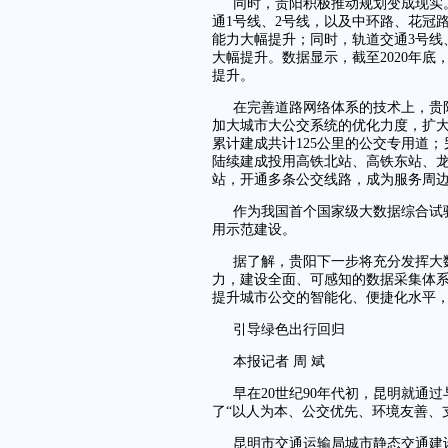
同时，贵阳积极推动规划变成现实
通1号线、2号线，以及中环路、花冠
能力大幅提升；同时，轨道交通3号线
大幅提升。数据显示，截至2020年底
提升。
在完善道路网络体系的技术上，贵
加大城市大公交系统的优化力度，扩
累计建成共计125公里的公交专用道
陆续建成投用高铁北站、高铁东站、
站，开通多条公交线路，成为服务周边
作为我国首个国家级大数据综合试
用示范建设。
据了解，贵阳下一步将充分发挥大
力，建设全面、可感知的数据采集体
提升城市公交的智能化、便捷化水平
引导绿色出行回归
本报记者 周 斌
早在20世纪90年代初，昆明就通
了“以人为本、公交优先、环境友善、
昆明市交通运输局城市静态交通建