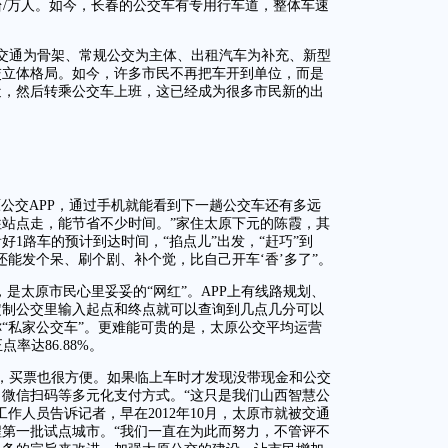
4标台/万人。如今，长春的公交车有专用行车道，整体车速
交通为骨架、常规公交为主体、出租汽车为补充、新型
交立体格局。如今，许多市民不再把车开到单位，而是
近，然后转乘公交车上班，这已经成为很多市民新的出
公交APP，通过手机就能看到下一趟公交车还有多远
站点走，能节省不少时间。”家住太原下元的陈霞，其
1路车的预计到达时间，“掐点儿”出发，“赶巧”到
还能发个呆、刷个剧、补个觉，比自己开车‘香’多了”。
，是太原市民心里妥妥的“网红”。APP上有线路规划、
定制公交里输入起点和终点就可以查询到几点几分可以
称“私家公交车”。更难能可贵的是，太原公交平均运营
点率达86.88%。
，买票也很方便。如果临上车时才发现没带现金和公交
、微信扫码等多元化支付方式。“这只是我们山西智慧公
作人员告诉记者，早在2012年10月，太原市就被交通
第一批试点城市。“我们一直在为此而努力，不管评不