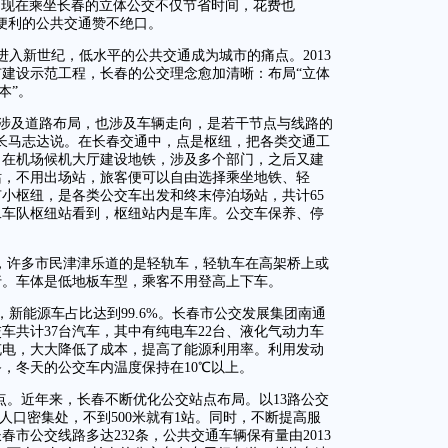
，现在乘坐长春的立体公交不仅节省时间，花费也
便利的公共交通赞不绝口。
入新世纪，低水平的公共交通成为城市的痛点。2013
建设示范工程，长春的公交理念愈加清晰：布局“立体
本”。
既涉及道路布局，也涉及车辆走向，是若干节点与线路的
长马志达说。在长春交通中，点是枢纽，把各类交通工
，在机场候机大厅建设地铁，涉及多个部门，之后又建
站，不用出场站，旅客便可以自由选择乘坐地铁、轻
小枢纽，是各类公交车出发和终末停泊场站，共计65
二车队枢纽站看到，枢纽站内是车库。公交车保养、停
春，许多市民津津乐道的是轻轨车，轻轨车在高架桥上或
行。车体是低地板车型，乘客不用登高上下车。
新能源车占比达到99.6%。长春市公交发展集团南通
车共计37台汽车，其中有纯电车22台、液化气动力车
充电，大大降低了成本，提高了能源利用率。利用发动
，冬天的公交车内温度保持在10℃以上。
点。近年来，长春不断优化公交站点布局。以13路公交
在人口密集处，不到500米就有1站。同时，不断提高服
市公交线路多达232条，公共交通车辆保有量由2013