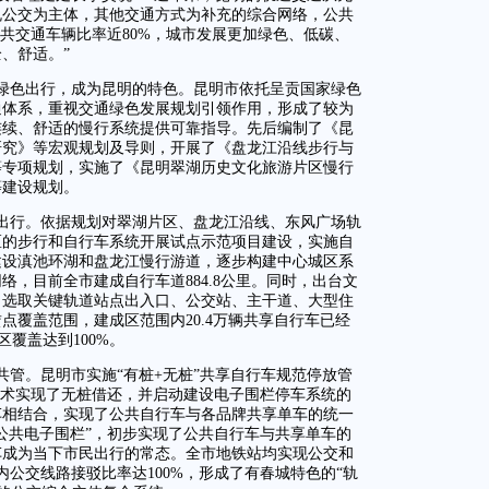
规公交为主体，其他交通方式为补充的综合网络，公共
色公共交通车辆比率近80%，城市发展更加绿色、低碳、
、舒适。”
绿色出行，成为昆明的特色。昆明市依托呈贡国家绿色
通体系，重视交通绿色发展规划引领作用，形成了较为
连续、舒适的慢行系统提供可靠指导。先后编制了《昆
研究》等宏观规划及导则，开展了《盘龙江沿线步行与
等专项规划，实施了《昆明翠湖历史文化旅游片区慢行
等建设规划。
出行。依据规划对翠湖片区、盘龙江沿线、东风广场轨
区的步行和自行车系统开展试点示范项目建设，实施自
建设滇池环湖和盘龙江慢行游道，逐步构建中心城区系
，目前全市建成自行车道884.8公里。同时，出台文
。选取关键轨道站点出入口、公交站、主干道、大型住
点覆盖范围，建成区范围内20.4万辆共享自行车已经
区覆盖达到100%。
管。昆明市实施“有桩+无桩”共享自行车规范停放管
技术实现了无桩借还，并启动建设电子围栏停车系统的
车相结合，实现了公共自行车与各品牌共享单车的统一
公共电子围栏”，初步实现了公共自行车与共享单车的
车成为当下市民出行的常态。全市地铁站均实现公交和
内公交线路接驳比率达100%，形成了有春城特色的“轨