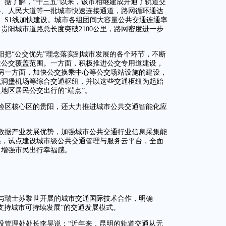
。据了解，“十三五”以来，该市相继建成开通了轨道交
路、人民大道等一批城市快速连接通道，路网循环通达
、S1线加快建设。城市各组团间大容量公共交通连通率
，贵阳城市道路总长度突破2100公里，路网密度进一步
阳把“公交优先”理念落实到城市发展的各个环节，不断
大公交覆盖范围。一方面，积极推进公交专用道建设，
；另一方面，加快公交换乘中心等公交场站设施的建设，
龙洞堡机场等综合交通枢纽，并以这些交通枢纽为起始
地区居民公交出行的“端点”。
验区核心区的贵阳，还大力推进城市公共交通智能化应
数据产业发展优势，加强城市公共交通行业信息采集能
系，试点建设城市级公共交通管理与服务云平台，全面
，增强市民出行幸福感。
过与瑞士苏黎世开展的城市交通国际技术合作，明确
支持城市可持续发展”的交通发展模式。
设管理处处长李昊说：“近年来，昆明的轨道交通从无