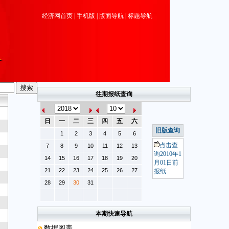
经济网首页
|
手机版
|
版面导航
|
标题导航
往期报纸查询
日
一
二
三
四
五
六
旧版查询
1
2
3
4
5
6
点击查
7
8
9
10
11
12
13
询2010年1
14
15
16
17
18
19
20
月01日前
21
22
23
24
25
26
27
报纸
28
29
30
31
本期快速导航
数据图表