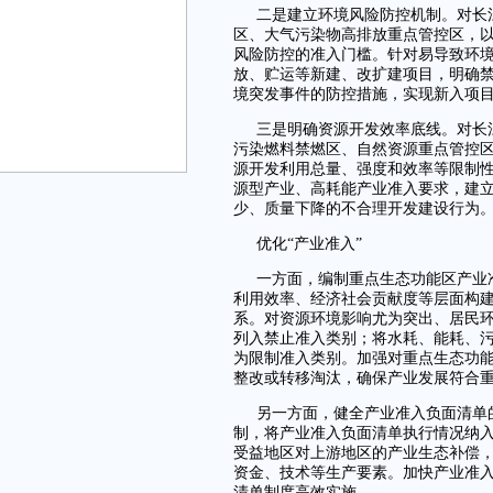
二是建立环境风险防控机制。对长
区、大气污染物高排放重点管控区，
风险防控的准入门槛。针对易导致环
放、贮运等新建、改扩建项目，明确
境突发事件的防控措施，实现新入项
三是明确资源开发效率底线。对长
污染燃料禁燃区、自然资源重点管控
源开发利用总量、强度和效率等限制
源型产业、高耗能产业准入要求，建
少、质量下降的不合理开发建设行为
优化“产业准入”
一方面，编制重点生态功能区产业
利用效率、经济社会贡献度等层面构
系。对资源环境影响尤为突出、居民
列入禁止准入类别；将水耗、能耗、
为限制准入类别。加强对重点生态功
整改或转移淘汰，确保产业发展符合
另一方面，健全产业准入负面清单
制，将产业准入负面清单执行情况纳
受益地区对上游地区的产业生态补偿
资金、技术等生产要素。加快产业准
清单制度高效实施。