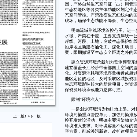
围，严格自然生态空间征（占）用管
生态功能区等各类主体功能区划定生
态空间管控。严禁改变生态红线内的
破坏，确保生态功能不降低、生态空
明确流域岸线环境管控范围。进一
水域，严禁在干流、主要支流岸线一
岸线、河段、土地，突破生态保护红
沿岸地区新建石油化工、煤化工项目
案，限期撤退至生态安全距离之外的
建立资源环境承载能力监测预警系
建立覆盖长江经济带全部国土空间的
化。对资源消耗和环境容量接近或超
能区定位的地区，及时采取区域投资
生态环境影响较大的新建项目，对资
保资源环境承载能力总体可控。
限制“环境准入”
一是划定环境污染物排放上限。对
环境污染重点管控单元，加强污染排
上一版
3
4
下一版
控开发建设活动，明确主要污染物允
环境准入要求。对环境容量不达标的
容方案，削减涉污新建、改扩建项目