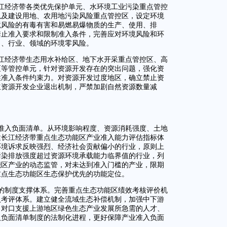
江经济带各类优先保护单元、水环境工业污染重点管控
以及建设用地、农用地污染风险重点管控区，设定环境
境风险的有毒有害和易燃易爆物质的生产、使用、排
禁止准入要求和限制准入条件，完善应对环境风险和环
目、行业、领域的环境零风险。
江经济带生态用水补给区、地下水开采重点管控区、高
区等管控单元，针对资源开发存在的突出问题，强化资
性准入条件约束力。对资源开发过度地区，确立禁止资
立资源开发企业退出机制，严禁加剧自然资源数量减
。
准入负面清单。从环境影响程度、资源消耗强度、土地
建长江经济带重点生态功能区产业准入能力评估指标体
环境诉求反映强烈、经济社会贡献偏小的行业，原则上
污染排放强度超过资源环境承载能力临界值的行业，列
能区产业的动态监管，对未达到准入门槛的产业，限期
重点生态功能区生态保护优先的功能定位。
的制度支撑体系。完善重点生态功能区绩效考核评价机
入考评体系。建立健全流域生态补偿机制，加强中下游
，对口支援上游地区绿色生态产业发展所急需的人才、
入负面清单制度的法制化进程，更好保障产业准入负面