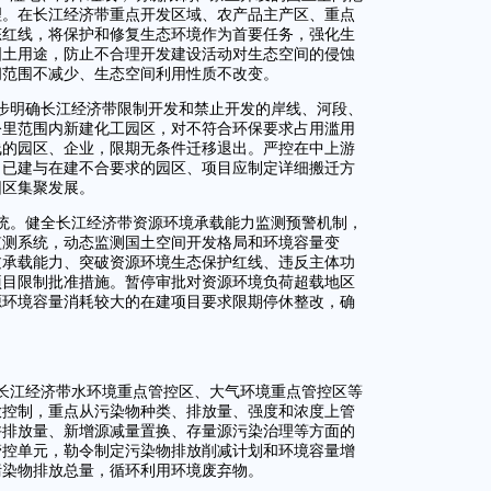
理。在长江经济带重点开发区域、农产品主产区、重点
态红线，将保护和修复生态环境作为首要任务，强化生
国土用途，防止不合理开发建设活动对生态空间的侵蚀
间范围不减少、生态空间利用性质不改变。
步明确长江经济带限制开发和禁止开发的岸线、河段、
公里范围内新建化工园区，对不符合环保要求占用滥用
线的园区、企业，限期无条件迁移退出。严控在中上游
，已建与在建不合要求的园区、项目应制定详细搬迁方
园区集聚发展。
统。健全长江经济带资源环境承载能力监测预警机制，
监测系统，动态监测国土空间开发格局和环境容量变
过承载能力、突破资源环境生态保护红线、违反主体功
项目限制批准措施。暂停审批对资源环境负荷超载地区
源环境容量消耗较大的在建项目要求限期停休整改，确
长江经济带水环境重点管控区、大气环境重点管控区等
放控制，重点从污染物种类、排放量、强度和浓度上管
许排放量、新增源减量置换、存量源污染治理等方面的
管控单元，勒令制定污染物排放削减计划和环境容量增
污染物排放总量，循环利用环境废弃物。