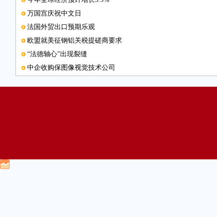
万国宫庆祝中文日
法国外贸出口预期乐观
欧盟就美征钢铝关税提磋商要求
“法德轴心”出现裂缝
中企收购保图像视觉技术公司
南非增值税上调至15%
本版编辑
欧盟将开启新一轮东扩谈判