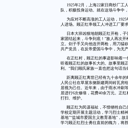
1925年2月，上海22家日商纱
队，积极投身运动。就在这场斗争中
为应对不断高涨的工人运动，192
人进场。顾正红率领工人冲进工厂要求
日本大班凶狠地朝顾正红开枪，子
家团结起来，斗争到底！”敌人再次开
立。刽子手又向他连开两枪，用刀猛
共产党员，在反帝爱国斗争中，为无
在正红村，顾正红的事迹影响着一
听着顾正红的故事长大的。故事里顾
利。“我们顾氏家族一直也把这句话当
距离顾正红离世已经有九十余年的
人民公社在草屋东侧新建两间砖瓦房
居视为己任。近年来，由于雨水冲刷
居进行6次修缮，花费40余万元。正
打扫、维护。
顾正红为民谋福祉，不惜牺牲自己
学校定期开展主题活动，学习烈士精神
基地”“盐城市爱国主义教育基地”，
学习顾正红烈士勇往直前的魄力，将胜