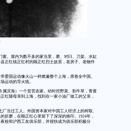
发
门窗。屋内为数不多的家当里，磨、对臼、刀架、水缸
海县正红镇正红村的顾正红烈士故居，老房子、老物件
五卅反帝爱国运动像火山一样燃遍整个上海，席卷全中国。
这场运动的导火线。
（今属滨海）一个贫苦农家。幼时挖野菜、割牛草，青黄
，顾正红随母亲到上海，找到在一家小油厂做工的父亲，
七厂当过工人。外国资本家对中国工人经济上的榨取、
的折磨，在顾正红心里留下了深深的烙印。1924年，
人夜校和沪西工友俱乐部，并很快成为俱乐部积极分