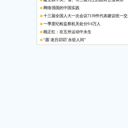
网络强国的中国实践
十三届全国人大一次会议7139件代表建议统一交
一季度纪检监察机关处分9.6万人
顾正红：在五卅运动中永生
“愿‘老吕叨叨’永驻人间”
中国记协举办第118期新闻茶座
图片新闻