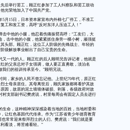
厂工人先后举行罢工，顾正红参加了工人纠察队和罢工鼓动
，他光荣地加入了中国共产党。
5年5月15日，日本资本家宣布内外棉七厂停工，不准工
复工和发工资，高呼“反对东洋人压迫工人！”
弹击中他的小腿，他忍着伤痛振臂高呼：“工友们，大
枪，击中他的小腹，他紧紧抓住身旁一棵小树，顽强挺
砍其头部。顾正红，这位工人阶级的先锋战士、年轻的
产阶级解放事业献出了自己宝贵的生命。
代又一代的人。顾正红的后人顾明兄告诉记者，他就是
正红的父亲总对子女强调，做人要正直勇敢，淡泊名
做我们的祖训传承至今。”顾明兄说。
时间，家乡的人民不曾忘记他。上世纪70年代，原正红
给烈士母亲居住。其母离世后，顾氏家族都将看护其故
等原因，故居的泥土墙墙体破损、剥落，各级政府对故
红村村支部副书记樊虎说，村里每周会有固定人员去进行
的生命，这种精神深深感染着当地的百姓，当地村委和
，让红色基因代代传承。作为“江苏省青少年德育教育
故居也常常迎来祭拜烈士的人们。樊虎说：“我们就是要
利看淡，将苦难看轻。”