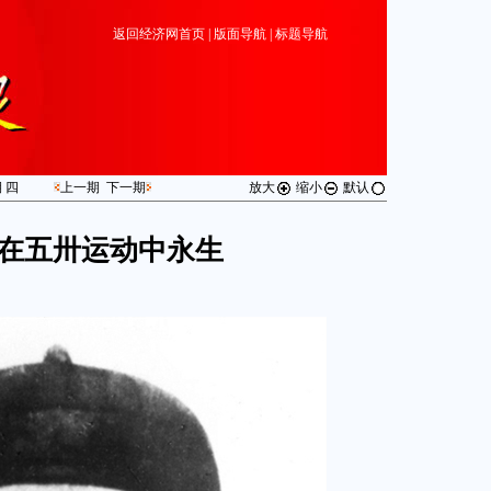
返回经济网首页
|
版面导航
|
标题导航
期
四
上一期
下一期
放大
缩小
默认
在五卅运动中永生