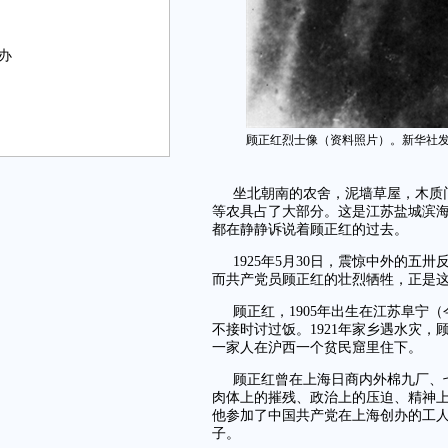
办
顾正红烈士像（资料照片）。新华社
坐北朝南的农舍，泥墙草屋，木质
等农具占了大部分。这是江苏盐城滨
都在静静诉说着顾正红的过去。
1925年5月30日，震惊中外的
而共产党员顾正红的壮烈牺牲，正是
顾正红，1905年出生在江苏阜宁
不接时讨过饭。1921年家乡遇水灾
一家人在沪西一个贫民窟里住下。
顾正红曾在上海日商内外棉九厂、
肉体上的摧残、政治上的压迫、精神上
他参加了中国共产党在上海创办的工
子。