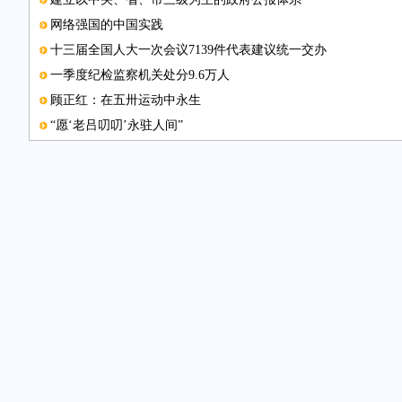
网络强国的中国实践
十三届全国人大一次会议7139件代表建议统一交办
一季度纪检监察机关处分9.6万人
顾正红：在五卅运动中永生
“愿‘老吕叨叨’永驻人间”
中国记协举办第118期新闻茶座
图片新闻