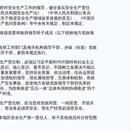
政府对安全生产工作的领导，健全落实安全生产责任
人民共和国安全生产法》、《中华人民共和国公务员
院关于推进安全生产领域改革发展的意见》、《中国共
共产党问责条例》等中央有关规定，制定本规定。
方各级党委和政府领导班子成员（以下统称地方党政领
政府工作部门及相关机构领导干部，乡镇（街道）党政
领导干部，参照本规定执行。
全生产责任制，必须以习近平新时代中国特色社会主义
局意识、核心意识、看齐意识，牢固树立发展决不能以
质量发展要求，坚持安全发展、依法治理，综合运用巡
，加强组织领导，强化属地管理，完善体制机制，有效
生产安全事故，促使地方各级党政领导干部切实承担
任，为统筹推进“五位一体”总体布局和协调推进“四个
产环境。
全生产责任制，应当坚持党政同责、一岗双责、齐抓共
全、管业务必须管安全、管生产经营必须管安全。
本地区安全生产第一责任人，班子其他成员对分管范围