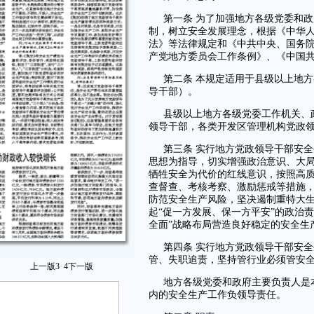
第一条 为了加强地方各级党委和
制，树立安全发展理念，根据《中华
法》等法律规定和《中共中央、国务
产党地方委员会工作条例》、《中国
第二条 本规定适用于县级以上地
导干部）。
县级以上地方各级党委工作机关、
领导干部，各类开发区管理机构党政
第三条 实行地方党政领导干部安
思想为指导，切实增强政治意识、大
牺牲安全为代价的红线意识，按照高
查督查、考核考察、激励惩戒等措施
防范安全生产风险，坚决遏制重特大
起“促一方发展、保一方平安”的政治责
全面”战略布局营造良好稳定的安全生
第四条 实行地方党政领导干部安
管、失职追责，坚持管行业必须管安
上一版
3
4
下一版
地方各级党委和政府主要负责人是
内的安全生产工作负领导责任。