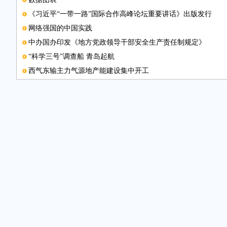
《习近平“一带一路”国际合作高峰论坛重要讲话》出版发行
网络强国的中国实践
中办国办印发《地方党政领导干部安全生产责任制规定》
“科学三号”调查船 青岛起航
西气东输主力气源地产能建设集中开工
经济向好带动财政收入较快增长
放开汽车合资股比激发创新活力
在和平合作的时代大潮中贡献中国力量