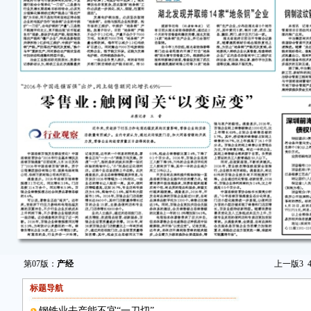
第07版：
产经
上一版
3
标题导航
钢铁业去产能不宜“一刀切”