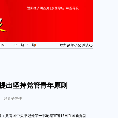
返回经济网首页
|
版面导航
|
标题导航
期
四
上一期
下一期
放大
缩小
默认
提出坚持党管青年原则
记者吴佳佳
报道：共青团中央书记处第一书记秦宜智17日在国新办新