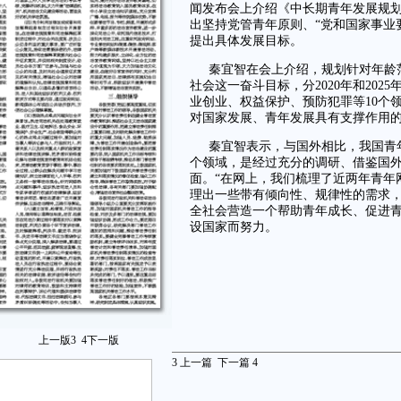
闻发布会上介绍《中长期青年发展规划(2
出坚持党管青年原则、“党和国家事业
提出具体发展目标。
秦宜智在会上介绍，规划针对年龄范围
社会这一奋斗目标，分2020年和20
业创业、权益保护、预防犯罪等10个
对国家发展、青年发展具有支撑作用的
秦宜智表示，与国外相比，我国青
个领域，是经过充分的调研、借鉴国
面。“在网上，我们梳理了近两年青年
理出一些带有倾向性、规律性的需求，
全社会营造一个帮助青年成长、促进
设国家而努力。
上一版
3
4
下一版
3
上一篇
下一篇
4