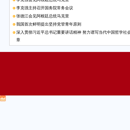
李克强主持召开国务院常务会议
张德江会见阿根廷总统马克里
我国首次鲜明提出坚持党管青年原则
深入贯彻习近平总书记重要讲话精神 努力谱写当代中国哲学社
章
第十届中部博览会在合肥开幕
中办国办印发《意见》 实行国家机关“谁执法谁普法”普法责任