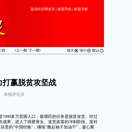
返回经济网首页
|
版面导航
|
标题导航
期
四
上一期
下一期
放大
缩小
默认
力打赢脱贫攻坚战
本报评论员
7000多万贫困人口，最艰巨的任务是脱贫攻坚。经过
性成果，进入了啃硬骨头、攻坚拔寨的冲刺阶段。面对
珍贵的“中国经验”，继续“撸起袖子加油干”，凝心聚