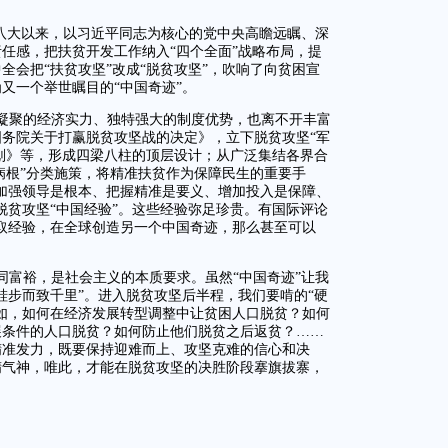
十八大以来，以习近平同志为核心的党中央高瞻远瞩、深
任感，把扶贫开发工作纳入“四个全面”战略布局，提
全会把“扶贫攻坚”改成“脱贫攻坚”，吹响了向贫困宣
又一个举世瞩目的“中国奇迹”。
凝聚的经济实力、独特强大的制度优势，也离不开丰富
务院关于打赢脱贫攻坚战的决定》，立下脱贫攻坚“军
规划》等，形成四梁八柱的顶层设计；从广泛集结各界合
“病根”分类施策，将精准扶贫作为保障民生的重要手
加强领导是根本、把握精准是要义、增加投入是保障、
脱贫攻坚“中国经验”。这些经验弥足珍贵。有国际评论
取经验，在全球创造另一个中国奇迹，那么甚至可以
同富裕，是社会主义的本质要求。虽然“中国奇迹”让我
跬步而致千里”。进入脱贫攻坚后半程，我们要啃的“硬
如，如何在经济发展转型调整中让贫困人口脱贫？如何
展条件的人口脱贫？如何防止他们脱贫之后返贫？……
精准发力，既要保持迎难而上、攻坚克难的信心和决
精气神，唯此，才能在脱贫攻坚的决胜阶段搴旗拔寨，