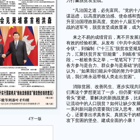
力打赢脱贫攻坚战。
“凡治国之道，必先富民。”党的
谋远虑，以高度的政治感、使命感和责
升至治国理政新高度。党的十八届五中
战的进军号，脱贫攻坚成效显著，成为
来之不易的成绩背后，离不开发展
有效的经验积累。从发布《中共中央国
令状”，到编制《“十三五”脱贫攻坚
力，汇聚扶贫开发“巨能量”，到瞄准
段，一桩桩务实之举，一笔笔写下了“
各方参与是合力、群众参与是基础”的
认为，“如果我们能从中国的努力中汲
说，我们将永远带领人类走出贫困”。
消除贫困、改善民生、逐步实现共
们离这个梦想更近了一步，但仍要“积
骨头”更硬、要解决的新挑战更多，比
让流动中的人口脱贫？如何让缺少发
一系列新问题仍需要我们深入思考、
心，还要拿出求真务实、真抓实干的
4
下一版
攻下贫困的堡垒、建成全面的小康！