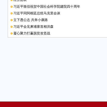
习近平致信祝贺中国社会科学院建院四十周年
习近平同阿根廷总统马克里会谈
立下愚公志 共奔小康路
习近平会见柬埔寨首相洪森
凝心聚力打赢脱贫攻坚战
中办国办印发《意见》 实行国家机关“谁执法谁普法”普法责任
记者蹲点贫困村 体验脱贫攻坚战
不能等到落叶才归根