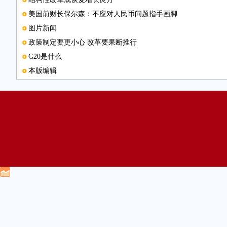
美国前财长保尔森：不应对人民币问题指手画脚
图片新闻
政策制定要更小心 改革要果断推行
G20是什么
本版编辑
赞赏中国结构性改革 和发展绿色金融倡议
国际货币基金组织总裁拉加德：G20成员应当加快结构性改革