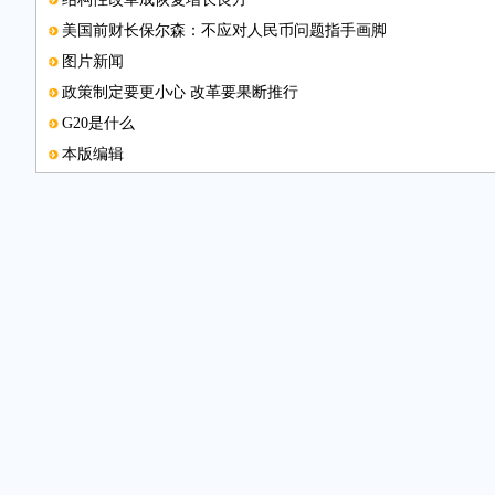
美国前财长保尔森：不应对人民币问题指手画脚
图片新闻
政策制定要更小心 改革要果断推行
G20是什么
本版编辑
赞赏中国结构性改革 和发展绿色金融倡议
国际货币基金组织总裁拉加德：G20成员应当加快结构性改革