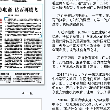
委主席习近平9日给“国培计划（201
提出殷切希望，并向全国广大教师致
习近平在回信中表示，一年前，在
育的执着、对知识的渴望、对学生的
进步，我感到很高兴。
习近平指出，到2020年全面建成
短板。扶贫必扶智。让贫困地区的孩
贫困代际传递的重要途径。党和国家
展、教师队伍素质能力不断提高，让
全面发展，成为社会有用之才。
习近平强调，发展教育事业，广大
衷，扎根西部、服务学生，努力做教
者，为贫困地区教育事业发展、为祖
2014年9月9日，习近平来到北京
中小学语文教师，并同他们座谈，勉
献。近日，当年参加座谈的教师给总
们在信中表示，要让总书记的期盼和
享受充满生机的教育，让每一个孩子
4
下一版
2010年，国家启动实施中小学教师
中小学、幼儿园教师700多万人次，实现
年起，“国培计划”集中支持中西部地