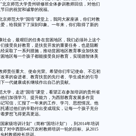
4）”北京师范大学贵州研修班全体参训教师回信，对他们
以节日的祝贺和诚挚的祝福。
北京师范大学“国培”课堂上，我同大家座谈，你们对教
关爱，给我留下了深刻印象。一年来，你们取得了新的
小康社会，最艰巨的任务在贫困地区，我们必须补上这个
子们接受良好教育，是扶贫开发的重要任务，也是阻断
已经采取了一系列措施，推动贫困地区教育事业加快发
贫困地区每一个孩子都能接受良好教育，实现德智体美
教师责任重大、使命光荣。希望你们牢记使命、不忘初
育改革的奋进者、教育扶贫的先行者、学生成长的引导
国下一代健康成长继续作出自己的贡献。
师范大学，走进“国培”课堂，看望正在参加培训的贵州省
励他们加强学习、提升能力，为西部教育发展多作贡
书记写信，汇报了一年来的工作、学习、思想情况。他
嘱托通过他们的辛勤付出变成现实，让每一个孩子充分
带着梦想飞得更高更远。
“国家级培训计划”（简称“国培计划”），到2014年培训
了对中西部640万农村教师培训一轮的目标。从2015
区乡村教师校长培训。