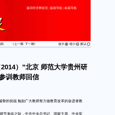
返回经济网首页
|
版面导航
|
标题导航
期
四
上一期
下一期
放大
缩小
默认
2014）”北京 师范大学贵州研
参训教师回信
诚挚的祝福 勉励广大教师努力做教育改革的奋进者教
教师节来临之际，中共中央总书记、国家主席、中央军