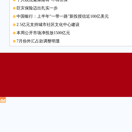
巨灾保险迈出扎实一步
中国银行：上半年“一带一路”新投授信近100亿美元
2.5亿元支持城市社区文化中心建设
本周公开市场净投放1500亿元
7月份外汇占款调整明显
引来“活水”惠民生
去年重庆银行业不良贷款率保持低位
电子邮箱
进出口银行：融资“组合拳”支持船舶“走出去”