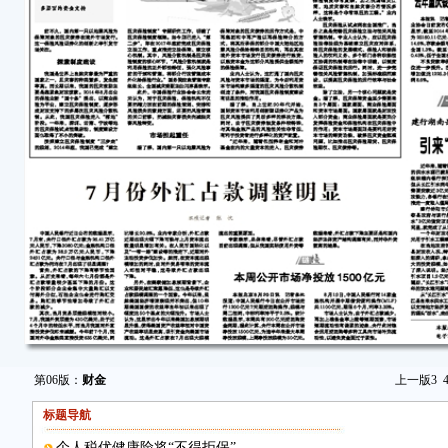
第06版：
财金
上一版
3
标题导航
个人税优健康险将“不得拒保”