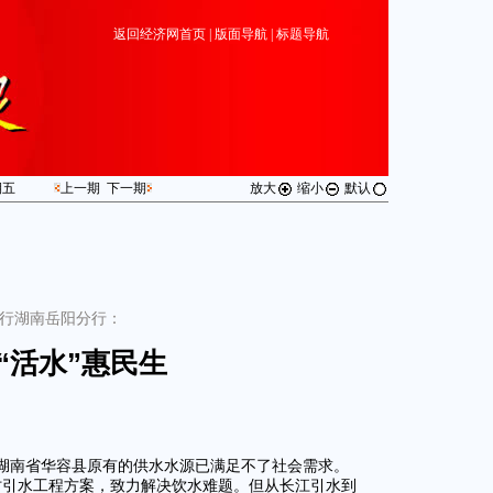
返回经济网首页
|
版面导航
|
标题导航
期
五
上一期
下一期
放大
缩小
默认
行湖南岳阳分行：
“活水”惠民生
湖南省华容县原有的供水水源已满足不了社会需求。
探讨引水工程方案，致力解决饮水难题。但从长江引水到