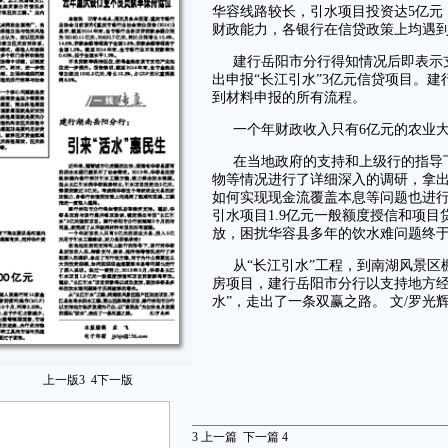
华容线路较长，引水项目投资达5亿元
财政能力，各银行在信贷政策上均遇
建行岳阳市分行得知情况后即表示
出申报“长江引水”3亿元信贷项目。
到材料申报的所有流程。
一个年财政收入只有6亿元的农业
在当地政府的支持和上级行的指导
物等情况进行了详细深入的调研，拿
如何实现现金流覆盖本息等问题也进行
引水项目1.9亿元一般额度授信和项目
放，困扰华容县多年的饮水难问题终
从“长江引水”工程，到南湖风景
房项目，建行岳阳市分行以支持地方经
水”，走出了一条双赢之路。 文/罗光
上一版
3
4
下一版
3
上一篇
下一篇
4