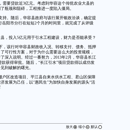
，需要贷款近3亿元。考虑到华容这个传统农业大县的
到了瓶颈和阻碍，工程推进一度陷入僵局。
支持。随后，华容县政府与该行展开银政洽谈，确定提
建行岳阳市分行在短短2个月的时间里，就完成了从评级
大县，投入5亿元用于引水工程建设，财力是否能承受？
下，该行对华容县财政收入况、转移支付、债务、抵押
出了可行性方案，对于为什么需要这么大的投资规模，
了深入说明。经过一番努力，2013年2月，华容县长江
贷款获得审批。随后，“长江引水”项目贷款得以成功发
于见到破解的曙光。
区棚户区改造项目、平江县自来水供水工程、君山区保障
济发展为己任，以“惠民生”为加快自身发展的源头“活
辉
放大
缩小
默认