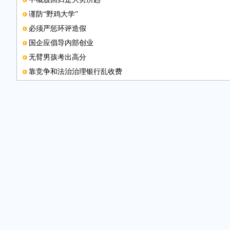
谨防“野鸡大学”
必须严惩环评造假
国企应倡导内部创业
无臂男孩考出高分
靠竞争和法治治理银行乱收费
新版火车票推出
撤销县级驻外办重在建章立制
电子邮箱
护照“含金量”越来越高