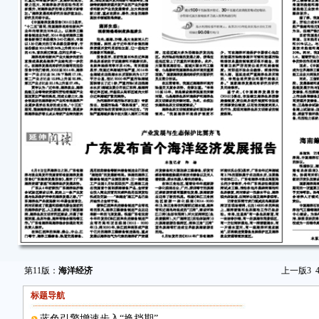
第11版：
海洋经济
上一版
3
标题导航
蓝色引擎增速步入“换挡期”