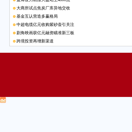
大商所试点焦炭厂库异地交收
基金互认营造多赢格局
中超电缆亿元收购紫砂壶引关注
剧角映画获亿元融资瞄准新三板
跨境投资再增新渠道